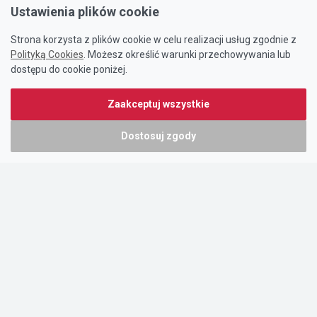
Ustawienia plików cookie
Strona korzysta z plików cookie w celu realizacji usług zgodnie z
Polityką Cookies
. Możesz określić warunki przechowywania lub
dostępu do cookie poniżej.
Zaakceptuj wszystkie
Dostosuj zgody
Portal oferty-biznesowe.pl prowadzony jest przez:
DTK&W Zespół Ogłoszeniowy Sp. z o.o.
ul. Adama Mickiewicza 37/58
01-625 Warszawa
NIP 7221628723
O nas