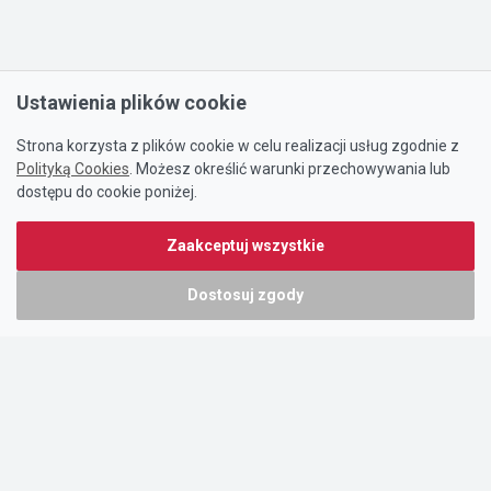
Ustawienia plików cookie
Strona korzysta z plików cookie w celu realizacji usług zgodnie z
Polityką Cookies
. Możesz określić warunki przechowywania lub
dostępu do cookie poniżej.
Zaakceptuj wszystkie
Dostosuj zgody
Portal oferty-biznesowe.pl prowadzony jest przez:
DTK&W Zespół Ogłoszeniowy Sp. z o.o.
ul. Adama Mickiewicza 37/58
01-625 Warszawa
NIP 7221628723