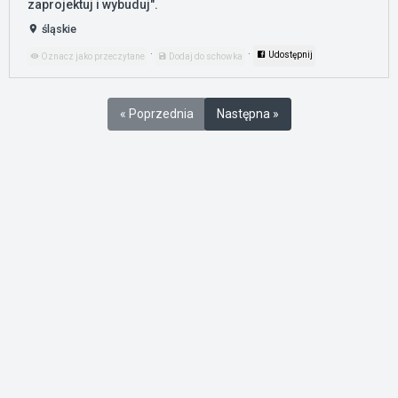
zaprojektuj i wybuduj".
śląskie
·
·
Udostępnij
Oznacz jako przeczytane
Dodaj do schowka
« Poprzednia
Następna »