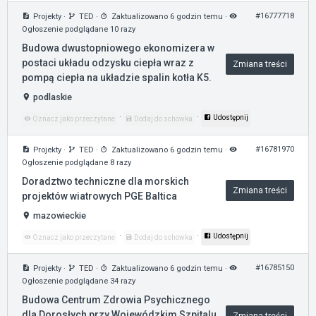
#16777718
Projekty
·
TED
·
Zaktualizowano 6 godzin temu
·
Ogłoszenie podglądane 10 razy
Budowa dwustopniowego ekonomizera w
postaci układu odzysku ciepła wraz z
Zmiana treści
pompą ciepła na układzie spalin kotła K5.
podlaskie
·
·
Udostępnij
Oznacz jako przeczytane
Dodaj do schowka
#16781970
Projekty
·
TED
·
Zaktualizowano 6 godzin temu
·
Ogłoszenie podglądane 8 razy
Doradztwo techniczne dla morskich
Zmiana treści
projektów wiatrowych PGE Baltica
mazowieckie
·
·
Udostępnij
Oznacz jako przeczytane
Dodaj do schowka
#16785150
Projekty
·
TED
·
Zaktualizowano 6 godzin temu
·
Ogłoszenie podglądane 34 razy
Budowa Centrum Zdrowia Psychicznego
dla Dorosłych przy Wojewódzkim Szpitalu