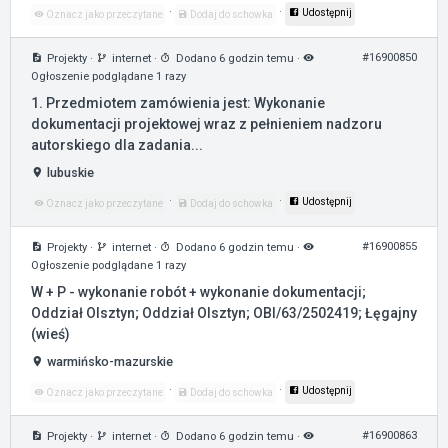
·
·
Udostępnij
Oznacz jako przeczytane
Dodaj do schowka
#16900850
Projekty
·
internet
·
Dodano 6 godzin temu
·
Ogłoszenie podglądane 1 razy
1. Przedmiotem zamówienia jest: Wykonanie
dokumentacji projektowej wraz z pełnieniem nadzoru
autorskiego dla zadania...
lubuskie
·
·
Udostępnij
Oznacz jako przeczytane
Dodaj do schowka
#16900855
Projekty
·
internet
·
Dodano 6 godzin temu
·
Ogłoszenie podglądane 1 razy
W + P - wykonanie robót + wykonanie dokumentacji;
Oddział Olsztyn; Oddział Olsztyn; OBI/63/2502419; Łęgajny
(wieś)
warmińsko-mazurskie
·
·
Udostępnij
Oznacz jako przeczytane
Dodaj do schowka
#16900863
Projekty
·
internet
·
Dodano 6 godzin temu
·