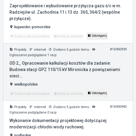
Zaprojektowanie i wybudowanie przyłącza gazu ś/c w m.
Radziejów ul. Zachodnia 11 i 13 dz. 365, 364/2 (wspólne
przyłącze).
kujawsko-pomorskie
·
·
Udostępnij
Oznacz jako przeczytane
Dodaj do schowka
#16900939
Projekty
·
internet
·
Dodano 5 godzin temu
·
Ogłoszenie podglądane 1 razy
OD 2_ Opracowanie kalkulacji kosztów dla zadanie:
Budowa stacji GPZ 110/15 kV Mironicka z powiązaniami
sieci...
wielkopolskie
·
·
Udostępnij
Oznacz jako przeczytane
Dodaj do schowka
#16900940
Projekty
·
internet
·
Dodano 5 godzin temu
·
Ogłoszenie podglądane 0 razy
Wykonanie dokumentacji projektowej dotyczącej
modernizacji chłodni wody ruchowej.
podlaskie