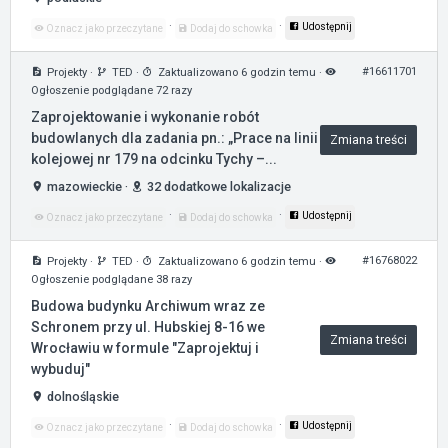
·
·
Udostępnij
Oznacz jako przeczytane
Dodaj do schowka
#16611701
Projekty
·
TED
·
Zaktualizowano 6 godzin temu
·
Ogłoszenie podglądane 72 razy
Zaprojektowanie i wykonanie robót
budowlanych dla zadania pn.: „Prace na linii
Zmiana treści
kolejowej nr 179 na odcinku Tychy –...
mazowieckie
·
32 dodatkowe lokalizacje
·
·
Udostępnij
Oznacz jako przeczytane
Dodaj do schowka
#16768022
Projekty
·
TED
·
Zaktualizowano 6 godzin temu
·
Ogłoszenie podglądane 38 razy
Budowa budynku Archiwum wraz ze
Schronem przy ul. Hubskiej 8-16 we
Zmiana treści
Wrocławiu w formule "Zaprojektuj i
wybuduj"
dolnośląskie
·
·
Udostępnij
Oznacz jako przeczytane
Dodaj do schowka