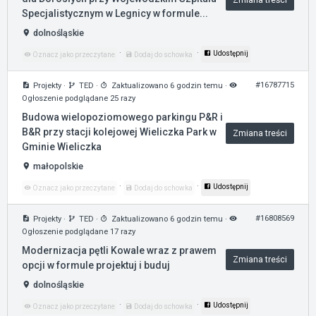
Zmiana treści
Specjalistycznym w Legnicy w formule...
dolnośląskie
·
·
Udostępnij
Oznacz jako przeczytane
Dodaj do schowka
#16787715
Projekty
·
TED
·
Zaktualizowano 6 godzin temu
·
Ogłoszenie podglądane 25 razy
Budowa wielopoziomowego parkingu P&R i
B&R przy stacji kolejowej Wieliczka Park w
Zmiana treści
Gminie Wieliczka
małopolskie
·
·
Udostępnij
Oznacz jako przeczytane
Dodaj do schowka
#16808569
Projekty
·
TED
·
Zaktualizowano 6 godzin temu
·
Ogłoszenie podglądane 17 razy
Modernizacja pętli Kowale wraz z prawem
Zmiana treści
opcji w formule projektuj i buduj
dolnośląskie
·
·
Udostępnij
Oznacz jako przeczytane
Dodaj do schowka