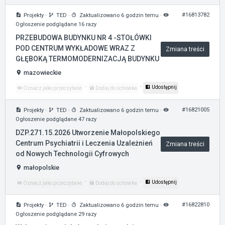
#16813782
Projekty
·
TED
·
Zaktualizowano 6 godzin temu
·
Ogłoszenie podglądane 16 razy
PRZEBUDOWA BUDYNKU NR 4 -STOŁÓWKI
POD CENTRUM WYKŁADOWE WRAZ Z
Zmiana treści
GŁĘBOKĄ TERMOMODERNIZACJĄ BUDYNKU
mazowieckie
·
·
Udostępnij
Oznacz jako przeczytane
Dodaj do schowka
#16821005
Projekty
·
TED
·
Zaktualizowano 6 godzin temu
·
Ogłoszenie podglądane 47 razy
DZP.271.15.2026 Utworzenie Małopolskiego
Centrum Psychiatrii i Leczenia Uzależnień
Zmiana treści
od Nowych Technologii Cyfrowych
małopolskie
·
·
Udostępnij
Oznacz jako przeczytane
Dodaj do schowka
#16822810
Projekty
·
TED
·
Zaktualizowano 6 godzin temu
·
Ogłoszenie podglądane 29 razy