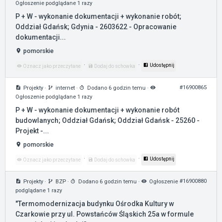
Ogłoszenie podglądane 1 razy
P + W - wykonanie dokumentacji + wykonanie robót;
Oddział Gdańsk; Gdynia - 2603622 - Opracowanie
dokumentacji...
pomorskie
·
·
Udostępnij
Oznacz jako przeczytane
Dodaj do schowka
#16900865
Projekty
·
internet
·
Dodano 6 godzin temu
·
Ogłoszenie podglądane 1 razy
P + W - wykonanie dokumentacji + wykonanie robót
budowlanych; Oddział Gdańsk; Oddział Gdańsk - 25260 -
Projekt -...
pomorskie
·
·
Udostępnij
Oznacz jako przeczytane
Dodaj do schowka
#16900880
Projekty
·
BZP
·
Dodano 6 godzin temu
·
Ogłoszenie
podglądane 1 razy
"Termomodernizacja budynku Ośrodka Kultury w
Czarkowie przy ul. Powstańców Śląskich 25a w formule