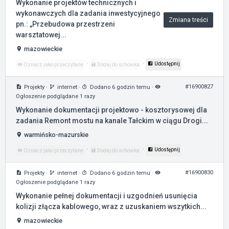
Wykonanie projektów technicznych i
wykonawczych dla zadania inwestycyjnego
Zmiana treści
pn.: „Przebudowa przestrzeni
warsztatowej...
mazowieckie
·
·
Udostępnij
Oznacz jako przeczytane
Dodaj do schowka
#16900827
Projekty
·
internet
·
Dodano 6 godzin temu
·
Ogłoszenie podglądane 1 razy
Wykonanie dokumentacji projektowo - kosztorysowej dla
zadania Remont mostu na kanale Tałckim w ciągu Drogi...
warmińsko-mazurskie
·
·
Udostępnij
Oznacz jako przeczytane
Dodaj do schowka
#16900830
Projekty
·
internet
·
Dodano 6 godzin temu
·
Ogłoszenie podglądane 1 razy
Wykonanie pełnej dokumentacji i uzgodnień usunięcia
kolizji złącza kablowego, wraz z uzuskaniem wszytkich...
mazowieckie