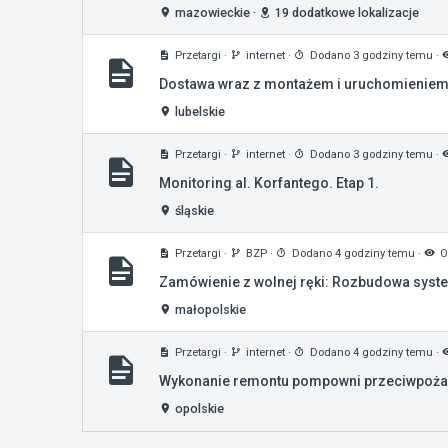
mazowieckie
·
19 dodatkowe lokalizacje
Przetargi
·
internet
·
Dodano 3 godziny temu
·
Dostawa wraz z montażem i uruchomieniem s
lubelskie
Przetargi
·
internet
·
Dodano 3 godziny temu
·
Monitoring al. Korfantego. Etap 1.
śląskie
Przetargi
·
BZP
·
Dodano 4 godziny temu
·
O
Zamówienie z wolnej ręki: Rozbudowa syst
małopolskie
Przetargi
·
internet
·
Dodano 4 godziny temu
·
Wykonanie remontu pompowni przeciwpożaro
opolskie