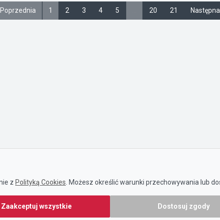
 Poprzednia
1
2
3
4
5
…
20
21
Następna
nie z
Polityką Cookies
. Możesz określić warunki przechowywania lub dos
Zaakceptuj wszystkie
Dostosuj zgody