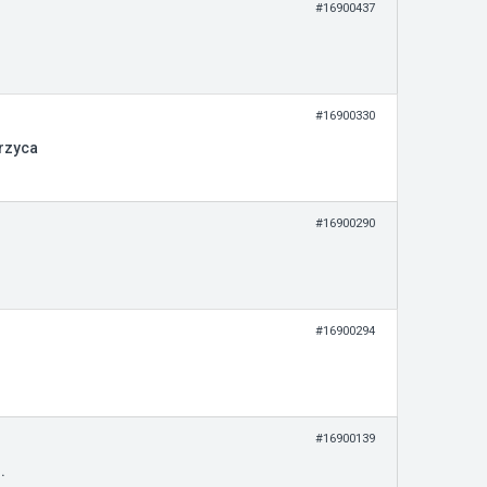
#16900437
#16900330
rzyca
#16900290
#16900294
#16900139
.