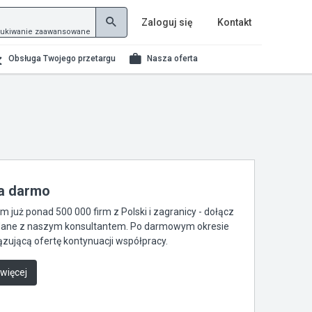
Zaloguj się
Kontakt
ukiwanie zaawansowane
Obsługa Twojego przetargu
Nasza oferta
za darmo
już ponad 500 000 firm z Polski i zagranicy - dołącz
je dane z naszym konsultantem. Po darmowym okresie
zującą ofertę kontynuacji współpracy.
 więcej