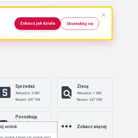
Zobacz jak działa
Skontaktuj się
Sprzedaż
Zlecę
Aktualne: 2 281
Aktualne: 1 280
Razem: 647 764
Razem: 627 538
Poszukuję
zleceń
Zobacz więcej
ój widok
Aktualne: 0
Razem: 18 391
 widok tabeli lub widok listy