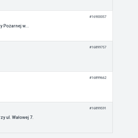
#16900057
 Pożarnej w...
#16899757
#16899662
#16899591
y ul. Wałowej 7.