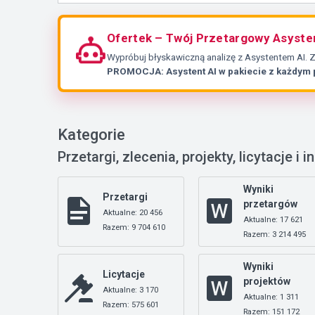
Ofertek – Twój Przetargowy Asyste
Wypróbuj błyskawiczną analizę z Asystentem AI. 
PROMOCJA: Asystent AI w pakiecie z każdym
Kategorie
Przetargi, zlecenia, projekty, licytacje i i
Wyniki
Przetargi
przetargów
Aktualne: 20 456
Aktualne: 17 621
Razem: 9 704 610
Razem: 3 214 495
Wyniki
Licytacje
projektów
Aktualne: 3 170
Aktualne: 1 311
Razem: 575 601
Razem: 151 172