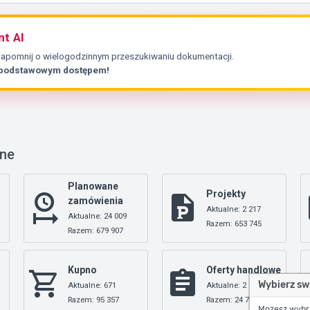
nt AI
Zapomnij o wielogodzinnym przeszukiwaniu dokumentacji.
 podstawowym dostępem!
nne
Planowane
Projekty
zamówienia
Aktualne: 2 217
Aktualne: 24 009
Razem: 653 745
Razem: 679 907
Kupno
Oferty handlowe
Wybierz sw
Aktualne: 671
Aktualne: 2
Razem: 95 357
Razem: 24 709
Możesz wybrać