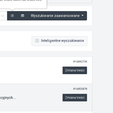
Wyszukiwanie zaawansowane
Inteligentne wyszukiwanie
#16842734
Zmiana treści
#16855878
cyjnych...
Zmiana treści