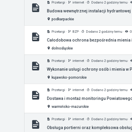
Przetargi
·
internet
·
Dodano 2 godziny temu
·
Budowa wewnętrznej instalacji hydrantowej
podkarpackie
Przetargi
·
BZP
·
Dodano 2 godziny temu
·
O
Całodobowa ochrona bezpośrednia mienia i
dolnośląskie
Przetargi
·
internet
·
Dodano 2 godziny temu
·
Wykonanie usługi ochrony osób i mienia w P
kujawsko-pomorskie
Przetargi
·
internet
·
Dodano 2 godziny temu
·
Dostawa i montaż monitoringu Powiatowego 
warmińsko-mazurskie
Przetargi
·
internet
·
Dodano 2 godziny temu
·
Obsługa portierni oraz kompleksowa obsługa