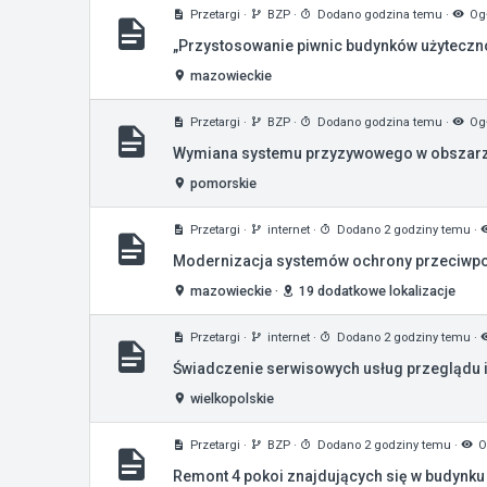
Przetargi
·
BZP
·
Dodano godzina temu
·
Ogł
„Przystosowanie piwnic budynków użyteczn
mazowieckie
Przetargi
·
BZP
·
Dodano godzina temu
·
Ogł
Wymiana systemu przyzywowego w obszarz
pomorskie
Przetargi
·
internet
·
Dodano 2 godziny temu
·
Modernizacja systemów ochrony przeciwpoż
mazowieckie
·
19 dodatkowe lokalizacje
Przetargi
·
internet
·
Dodano 2 godziny temu
·
Świadczenie serwisowych usług przeglądu i
wielkopolskie
Przetargi
·
BZP
·
Dodano 2 godziny temu
·
O
Remont 4 pokoi znajdujących się w budynk