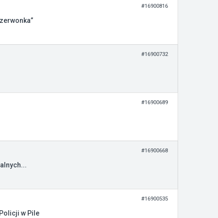
#16900816
Czerwonka”
#16900732
#16900689
#16900668
lnych...
#16900535
licji w Pile