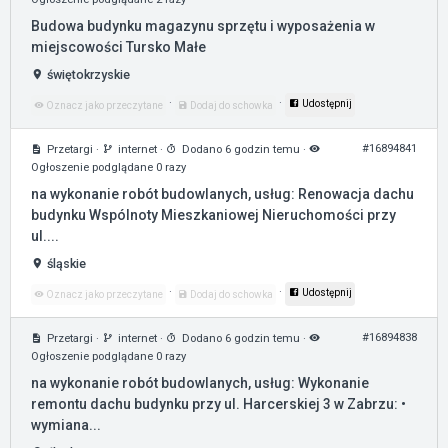
Budowa budynku magazynu sprzętu i wyposażenia w
miejscowości Tursko Małe
świętokrzyskie
·
·
Udostępnij
Oznacz jako przeczytane
Dodaj do schowka
#16894841
Przetargi
·
internet
·
Dodano 6 godzin temu
·
Ogłoszenie podglądane 0 razy
na wykonanie robót budowlanych, usług: Renowacja dachu
budynku Wspólnoty Mieszkaniowej Nieruchomości przy
ul....
śląskie
·
·
Udostępnij
Oznacz jako przeczytane
Dodaj do schowka
#16894838
Przetargi
·
internet
·
Dodano 6 godzin temu
·
Ogłoszenie podglądane 0 razy
na wykonanie robót budowlanych, usług: Wykonanie
remontu dachu budynku przy ul. Harcerskiej 3 w Zabrzu: •
wymiana...