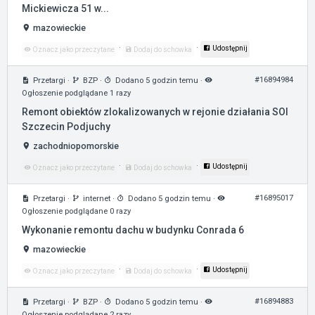
Mickiewicza 51 w...
mazowieckie
·
·
Udostępnij
Oznacz jako przeczytane
Dodaj do schowka
#16894984
Przetargi
·
BZP
·
Dodano 5 godzin temu
·
Ogłoszenie podglądane 1 razy
Remont obiektów zlokalizowanych w rejonie działania SOI
Szczecin Podjuchy
zachodniopomorskie
·
·
Udostępnij
Oznacz jako przeczytane
Dodaj do schowka
#16895017
Przetargi
·
internet
·
Dodano 5 godzin temu
·
Ogłoszenie podglądane 0 razy
Wykonanie remontu dachu w budynku Conrada 6
mazowieckie
·
·
Udostępnij
Oznacz jako przeczytane
Dodaj do schowka
#16894883
Przetargi
·
BZP
·
Dodano 5 godzin temu
·
Ogłoszenie podglądane 2 razy