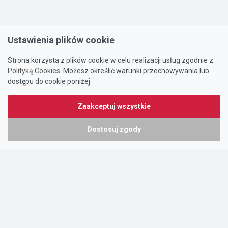
Ustawienia plików cookie
Strona korzysta z plików cookie w celu realizacji usług zgodnie z
Polityką Cookies
. Możesz określić warunki przechowywania lub
dostępu do cookie poniżej.
Zaakceptuj wszystkie
Dostosuj zgody
Portal oferty-biznesowe.pl prowadzony jest przez:
DTK&W Zespół Ogłoszeniowy Sp. z o.o.
ul. Adama Mickiewicza 37/58
01-625 Warszawa
NIP 7221628723