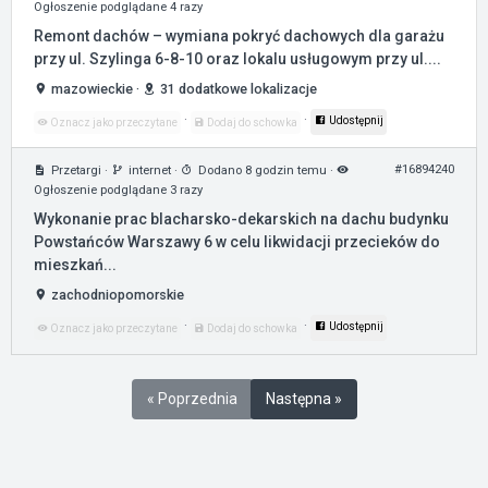
Ogłoszenie podglądane 4 razy
Remont dachów – wymiana pokryć dachowych dla garażu
przy ul. Szylinga 6-8-10 oraz lokalu usługowym przy ul....
mazowieckie
·
31 dodatkowe lokalizacje
·
·
Udostępnij
Oznacz jako przeczytane
Dodaj do schowka
#16894240
Przetargi
·
internet
·
Dodano 8 godzin temu
·
Ogłoszenie podglądane 3 razy
Wykonanie prac blacharsko-dekarskich na dachu budynku
Powstańców Warszawy 6 w celu likwidacji przecieków do
mieszkań...
zachodniopomorskie
·
·
Udostępnij
Oznacz jako przeczytane
Dodaj do schowka
« Poprzednia
Następna »