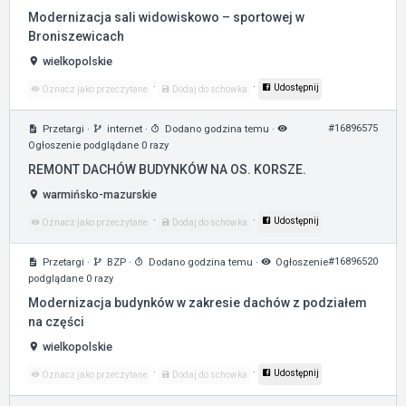
Modernizacja sali widowiskowo – sportowej w
Broniszewicach
wielkopolskie
·
·
Udostępnij
Oznacz jako przeczytane
Dodaj do schowka
#16896575
Przetargi
·
internet
·
Dodano godzina temu
·
Ogłoszenie podglądane 0 razy
REMONT DACHÓW BUDYNKÓW NA OS. KORSZE.
warmińsko-mazurskie
·
·
Udostępnij
Oznacz jako przeczytane
Dodaj do schowka
#16896520
Przetargi
·
BZP
·
Dodano godzina temu
·
Ogłoszenie
podglądane 0 razy
Modernizacja budynków w zakresie dachów z podziałem
na części
wielkopolskie
·
·
Udostępnij
Oznacz jako przeczytane
Dodaj do schowka