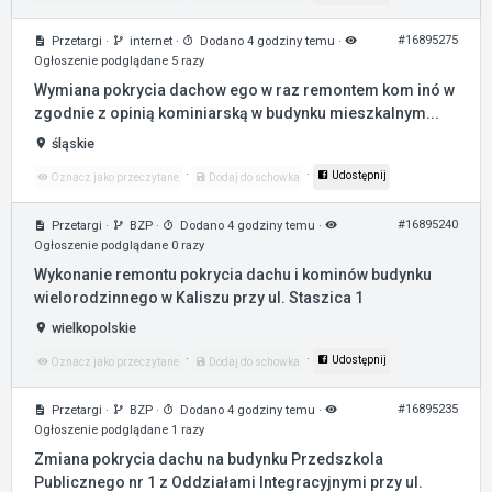
#16895275
Przetargi
·
internet
·
Dodano 4 godziny temu
·
Ogłoszenie podglądane 5 razy
Wymiana pokrycia dachow ego w raz remontem kom inó w
zgodnie z opinią kominiarską w budynku mieszkalnym...
śląskie
·
·
Udostępnij
Oznacz jako przeczytane
Dodaj do schowka
#16895240
Przetargi
·
BZP
·
Dodano 4 godziny temu
·
Ogłoszenie podglądane 0 razy
Wykonanie remontu pokrycia dachu i kominów budynku
wielorodzinnego w Kaliszu przy ul. Staszica 1
wielkopolskie
·
·
Udostępnij
Oznacz jako przeczytane
Dodaj do schowka
#16895235
Przetargi
·
BZP
·
Dodano 4 godziny temu
·
Ogłoszenie podglądane 1 razy
Zmiana pokrycia dachu na budynku Przedszkola
Publicznego nr 1 z Oddziałami Integracyjnymi przy ul.