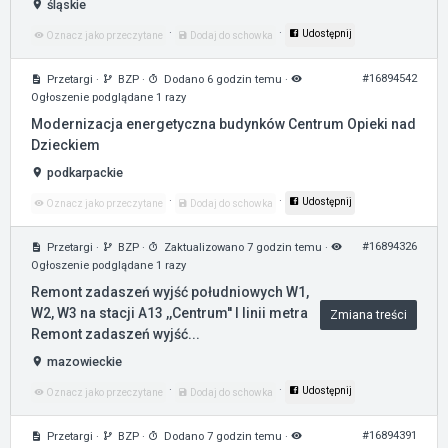
śląskie
·
·
Udostępnij
Oznacz jako przeczytane
Dodaj do schowka
#16894542
Przetargi
·
BZP
·
Dodano 6 godzin temu
·
Ogłoszenie podglądane 1 razy
Modernizacja energetyczna budynków Centrum Opieki nad
Dzieckiem
podkarpackie
·
·
Udostępnij
Oznacz jako przeczytane
Dodaj do schowka
#16894326
Przetargi
·
BZP
·
Zaktualizowano 7 godzin temu
·
Ogłoszenie podglądane 1 razy
Remont zadaszeń wyjść południowych W1,
W2, W3 na stacji A13 ,,Centrum'' I linii metra
Zmiana treści
Remont zadaszeń wyjść...
mazowieckie
·
·
Udostępnij
Oznacz jako przeczytane
Dodaj do schowka
#16894391
Przetargi
·
BZP
·
Dodano 7 godzin temu
·