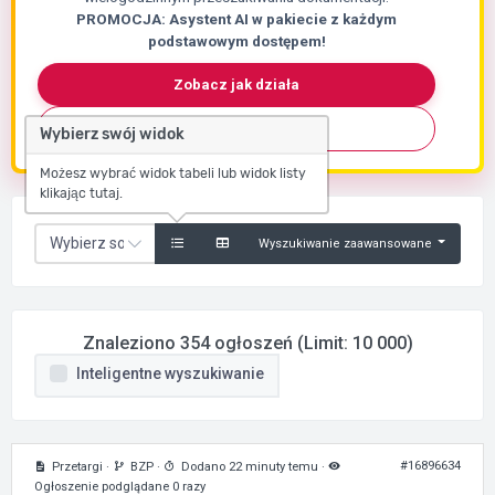
PROMOCJA: Asystent AI w pakiecie z każdym
podstawowym dostępem!
Zobacz jak działa
Skontaktuj się
Wybierz swój widok
Możesz wybrać widok tabeli lub widok listy
klikając tutaj.
Wyszukiwanie zaawansowane
Znaleziono 354 ogłoszeń (Limit: 10 000)
Inteligentne wyszukiwanie
#16896634
Przetargi
·
BZP
·
Dodano 22 minuty temu
·
Ogłoszenie podglądane 0 razy