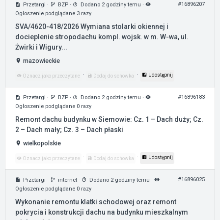
#16896207
Przetargi
·
BZP
·
Dodano 2 godziny temu
·
Ogłoszenie podglądane 3 razy
SVA/4620-418/2026 Wymiana stolarki okiennej i
docieplenie stropodachu kompl. wojsk. w m. W-wa, ul.
Żwirki i Wigury...
mazowieckie
·
·
Udostępnij
Oznacz jako przeczytane
Dodaj do schowka
#16896183
Przetargi
·
BZP
·
Dodano 2 godziny temu
·
Ogłoszenie podglądane 0 razy
Remont dachu budynku w Siemowie: Cz. 1 – Dach duży; Cz.
2 – Dach mały; Cz. 3 – Dach płaski
wielkopolskie
·
·
Udostępnij
Oznacz jako przeczytane
Dodaj do schowka
#16896025
Przetargi
·
internet
·
Dodano 2 godziny temu
·
Ogłoszenie podglądane 0 razy
Wykonanie remontu klatki schodowej oraz remont
pokrycia i konstrukcji dachu na budynku mieszkalnym