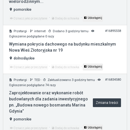
wielorodzinnym...
pomorskie
·
·
Udostępnij
Oznacz jako przeczytane
Dodaj do schowka
#16895558
Przetargi
·
internet
·
Dodano 3 godziny temu
·
Ogłoszenie podglądane 0 razy
Wymiana pokrycia dachowego na budynku mieszkalnym
Nowa Wieś Złotoryjska nr 19
dolnośląskie
·
·
Udostępnij
Oznacz jako przeczytane
Dodaj do schowka
#16834580
Przetargi
·
TED
·
Zaktualizowano 3 godziny temu
·
Ogłoszenie podglądane 74 razy
Zaprojektowanie oraz wykonanie robót
budowlanych dla zadania inwestycyjnego
Zmiana treści
pn. „Budowa nowego bosmanatu Marina
Gdynia”
pomorskie
·
·
Udostępnij
Oznacz jako przeczytane
Dodaj do schowka