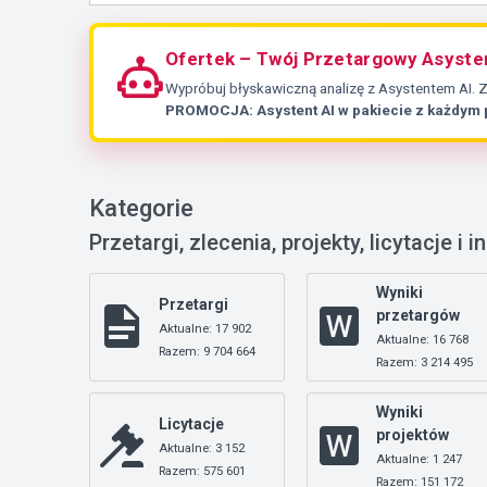
Ofertek – Twój Przetargowy Asyste
Wypróbuj błyskawiczną analizę z Asystentem AI. 
PROMOCJA: Asystent AI w pakiecie z każdym
Kategorie
Przetargi, zlecenia, projekty, licytacje i i
Wyniki
Przetargi
przetargów
Aktualne: 17 902
Aktualne: 16 768
Razem: 9 704 664
Razem: 3 214 495
Wyniki
Licytacje
projektów
Aktualne: 3 152
Aktualne: 1 247
Razem: 575 601
Razem: 151 172