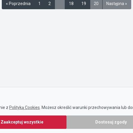
« Poprzednia
1
2
…
18
19
20
Następna »
nie z
Polityką Cookies
. Możesz określić warunki przechowywania lub dos
Zaakceptuj wszystkie
Dostosuj zgody