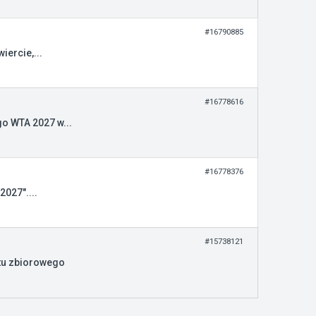
#16790885
ercie,...
#16778616
o WTA 2027 w...
#16778376
027"....
#15738121
tu zbiorowego