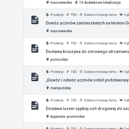
mazowieckie
·
19 dodatkowe lokalizacje
Przetargi
·
TED
·
Dodano miesiąc temu
·
Ogł
Dowóz uczniów zamieszkałych na terenie Gm
mazowieckie
Przetargi
·
TED
·
Dodano miesiąc temu
·
Ogł
Dostawa kruszywa do zimowego utrzymania
pomorskie
Przetargi
·
TED
·
Dodano miesiąc temu
·
Ogł
„Dowóz i odwóz uczniów szkół podstawowy
małopolskie
Przetargi
·
TED
·
Dodano miesiąc temu
·
Ogł
Dostawa luzem sypkiej soli drogowej do us
kujawsko-pomorskie
Przetargi
·
TED
·
Dodano miesiąc temu
·
Ogł