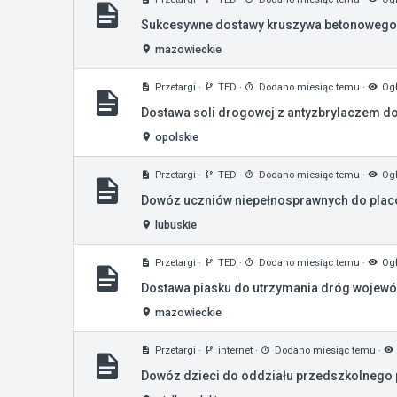
Sukcesywne dostawy kruszywa betonowego 
mazowieckie
Przetargi
·
TED
·
Dodano miesiąc temu
·
Ogł
Dostawa soli drogowej z antyzbrylaczem d
opolskie
Przetargi
·
TED
·
Dodano miesiąc temu
·
Ogł
Dowóz uczniów niepełnosprawnych do placówe
lubuskie
Przetargi
·
TED
·
Dodano miesiąc temu
·
Ogł
Dostawa piasku do utrzymania dróg wojewód
mazowieckie
Przetargi
·
internet
·
Dodano miesiąc temu
·
Dowóz dzieci do oddziału przedszkolnego pr