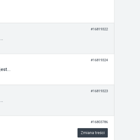
#16819322
..
#16819324
est...
#16819323
..
#16803786
Zmiana treści