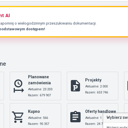
nt AI
Zapomnij o wielogodzinnym przeszukiwaniu dokumentacji.
 podstawowym dostępem!
nne
Planowane
Projekty
zamówienia
Aktualne: 2 000
Aktualne: 23 203
Razem: 653 746
Razem: 679 907
Kupno
Oferty handlowe
Wybierz sw
Aktualne: 566
Aktualne: 1
Razem: 95 357
Razem: 24 709
Możesz wybrać