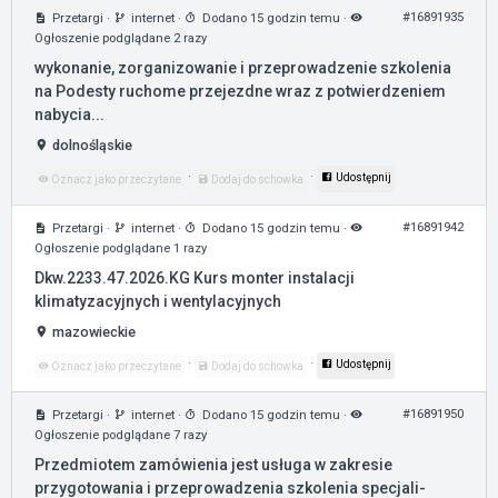
#16891935
Przetargi
·
internet
·
Dodano 15 godzin temu
·
Ogłoszenie podglądane 2 razy
wykonanie, zorganizowanie i przeprowadzenie szkolenia
na Podesty ruchome przejezdne wraz z potwierdzeniem
nabycia...
dolnośląskie
·
·
Udostępnij
Oznacz jako przeczytane
Dodaj do schowka
#16891942
Przetargi
·
internet
·
Dodano 15 godzin temu
·
Ogłoszenie podglądane 1 razy
Dkw.2233.47.2026.KG Kurs monter instalacji
klimatyzacyjnych i wentylacyjnych
mazowieckie
·
·
Udostępnij
Oznacz jako przeczytane
Dodaj do schowka
#16891950
Przetargi
·
internet
·
Dodano 15 godzin temu
·
Ogłoszenie podglądane 7 razy
Przedmiotem zamówienia jest usługa w zakresie
przygotowania i przeprowadzenia szkolenia specjali-