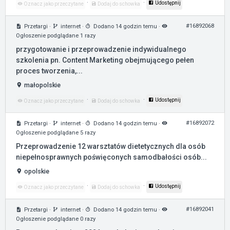
·
·
Udostępnij
Oznacz jako przeczytane
Dodaj do schowka
#16892068
Przetargi
·
internet
·
Dodano 14 godzin temu
·
Ogłoszenie podglądane 1 razy
przygotowanie i przeprowadzenie indywidualnego
szkolenia pn. Content Marketing obejmującego pełen
proces tworzenia,...
małopolskie
·
·
Udostępnij
Oznacz jako przeczytane
Dodaj do schowka
#16892072
Przetargi
·
internet
·
Dodano 14 godzin temu
·
Ogłoszenie podglądane 5 razy
Przeprowadzenie 12 warsztatów dietetycznych dla osób
niepełnosprawnych poświęconych samodbałości osób...
opolskie
·
·
Udostępnij
Oznacz jako przeczytane
Dodaj do schowka
#16892041
Przetargi
·
internet
·
Dodano 14 godzin temu
·
Ogłoszenie podglądane 0 razy