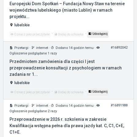
Europejski Dom Spotkań – Fundacja Nowy Staw na terenie
województwa lubelskiego (miasto Lublin) w ramach
projektu...
lubelskie
·
·
Udostępnij
Oznacz jako przeczytane
Dodaj do schowka
#16892042
Przetargi
·
internet
·
Dodano 14 godzin temu
·
Ogłoszenie podglądane 1 razy
Przedmiotem zamówienia dla części I jest
przeprowadzenie konsultacji z psychologiem w ramach
zadania nr 1...
lubelskie
·
·
Udostępnij
Oznacz jako przeczytane
Dodaj do schowka
#16891988
Przetargi
·
internet
·
Dodano 14 godzin temu
·
Ogłoszenie podglądane 2 razy
Przeprowadzenie w 2026 r. szkolenia w zakresie
Kwalifikacja wstępna pełna dla prawa jazdy kat. C, C1, C+E,
C1+E.