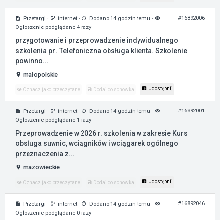
#16892006
Przetargi
·
internet
·
Dodano 14 godzin temu
·
Ogłoszenie podglądane 4 razy
przygotowanie i przeprowadzenie indywidualnego
szkolenia pn. Telefoniczna obsługa klienta. Szkolenie
powinno...
małopolskie
·
·
Udostępnij
Oznacz jako przeczytane
Dodaj do schowka
#16892001
Przetargi
·
internet
·
Dodano 14 godzin temu
·
Ogłoszenie podglądane 1 razy
Przeprowadzenie w 2026 r. szkolenia w zakresie Kurs
obsługa suwnic, wciągników i wciągarek ogólnego
przeznaczenia z...
mazowieckie
·
·
Udostępnij
Oznacz jako przeczytane
Dodaj do schowka
#16892046
Przetargi
·
internet
·
Dodano 14 godzin temu
·
Ogłoszenie podglądane 0 razy