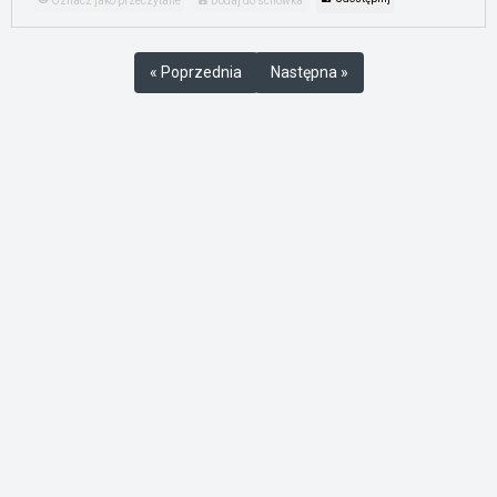
Oznacz jako przeczytane
Dodaj do schowka
« Poprzednia
Następna »