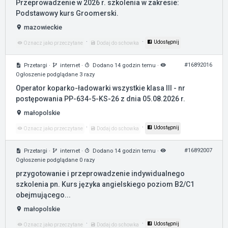
Przeprowadzenie w 2026 r. szkolenia w zakresie:
Podstawowy kurs Groomerski.
mazowieckie
·
·
Udostępnij
Oznacz jako przeczytane
Dodaj do schowka
#16892016
Przetargi
·
internet
·
Dodano 14 godzin temu
·
Ogłoszenie podglądane 3 razy
Operator koparko-ładowarki wszystkie klasa III - nr
postępowania PP-634-5-KS-26 z dnia 05.08.2026 r.
małopolskie
·
·
Udostępnij
Oznacz jako przeczytane
Dodaj do schowka
#16892007
Przetargi
·
internet
·
Dodano 14 godzin temu
·
Ogłoszenie podglądane 0 razy
przygotowanie i przeprowadzenie indywidualnego
szkolenia pn. Kurs języka angielskiego poziom B2/C1
obejmującego...
małopolskie
·
·
Udostępnij
Oznacz jako przeczytane
Dodaj do schowka