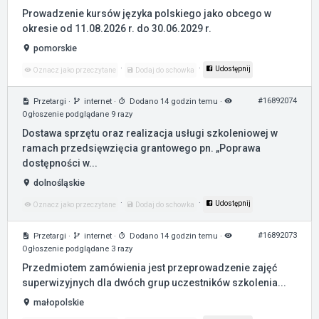
Prowadzenie kursów języka polskiego jako obcego w
okresie od 11.08.2026 r. do 30.06.2029 r.
pomorskie
·
·
Udostępnij
Oznacz jako przeczytane
Dodaj do schowka
#16892074
Przetargi
·
internet
·
Dodano 14 godzin temu
·
Ogłoszenie podglądane 9 razy
Dostawa sprzętu oraz realizacja usługi szkoleniowej w
ramach przedsięwzięcia grantowego pn. „Poprawa
dostępności w...
dolnośląskie
·
·
Udostępnij
Oznacz jako przeczytane
Dodaj do schowka
#16892073
Przetargi
·
internet
·
Dodano 14 godzin temu
·
Ogłoszenie podglądane 3 razy
Przedmiotem zamówienia jest przeprowadzenie zajęć
superwizyjnych dla dwóch grup uczestników szkolenia...
małopolskie