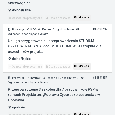
stycznego pn.:...
dolnośląskie
·
·
Udostępnij
Oznacz jako przeczytane
Dodaj do schowka
#16891782
Przetargi
·
BZP
·
Dodano 15 godzin temu
·
Ogłoszenie podglądane 3 razy
Usługa przygotowania i przeprowadzenia STUDIUM
PRZECIWDZIAŁANIA PRZEMOCY DOMOWEJ I stopnia dla
uczestników projektu...
dolnośląskie
·
·
Udostępnij
Oznacz jako przeczytane
Dodaj do schowka
#16891837
Przetargi
·
internet
·
Dodano 15 godzin temu
·
Ogłoszenie podglądane 9 razy
Przeprowadzenie 3 szkoleń dla 7 pracowników PSP w
ramach Projektu pn. „Poprawa Cyberbezpieczeństwa w
Opolskim...
opolskie
·
·
Udostępnij