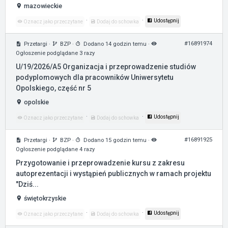
mazowieckie
·
·
Udostępnij
Oznacz jako przeczytane
Dodaj do schowka
#16891974
Przetargi
·
BZP
·
Dodano 14 godzin temu
·
Ogłoszenie podglądane 3 razy
U/19/2026/A5 Organizacja i przeprowadzenie studiów
podyplomowych dla pracowników Uniwersytetu
Opolskiego, część nr 5
opolskie
·
·
Udostępnij
Oznacz jako przeczytane
Dodaj do schowka
#16891925
Przetargi
·
BZP
·
Dodano 15 godzin temu
·
Ogłoszenie podglądane 4 razy
Przygotowanie i przeprowadzenie kursu z zakresu
autoprezentacji i wystąpień publicznych w ramach projektu
"Dziś...
świętokrzyskie
·
·
Udostępnij
Oznacz jako przeczytane
Dodaj do schowka