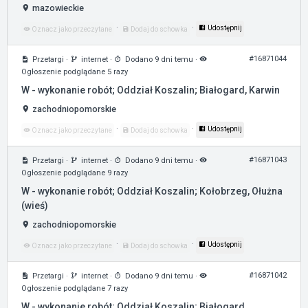
mazowieckie
·
·
Udostępnij
Oznacz jako przeczytane
Dodaj do schowka
#16871044
Przetargi
·
internet
·
Dodano 9 dni temu
·
Ogłoszenie podglądane 5 razy
W - wykonanie robót; Oddział Koszalin; Białogard, Karwin
zachodniopomorskie
·
·
Udostępnij
Oznacz jako przeczytane
Dodaj do schowka
#16871043
Przetargi
·
internet
·
Dodano 9 dni temu
·
Ogłoszenie podglądane 9 razy
W - wykonanie robót; Oddział Koszalin; Kołobrzeg, Ołużna
(wieś)
zachodniopomorskie
·
·
Udostępnij
Oznacz jako przeczytane
Dodaj do schowka
#16871042
Przetargi
·
internet
·
Dodano 9 dni temu
·
Ogłoszenie podglądane 7 razy
W - wykonanie robót; Oddział Koszalin; Białogard,