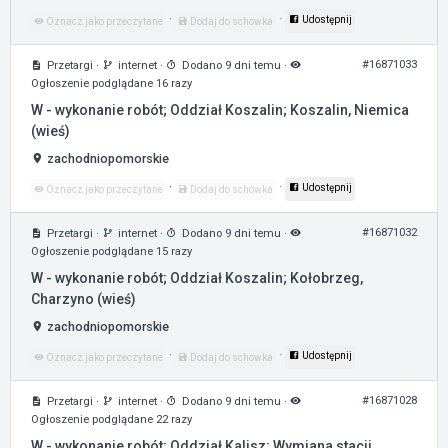
·
·
Udostępnij
Oznacz jako przeczytane
Dodaj do schowka
#16871033
Przetargi
·
internet
·
Dodano 9 dni temu
·
Ogłoszenie podglądane 16 razy
W - wykonanie robót; Oddział Koszalin; Koszalin, Niemica
(wieś)
zachodniopomorskie
·
·
Udostępnij
Oznacz jako przeczytane
Dodaj do schowka
#16871032
Przetargi
·
internet
·
Dodano 9 dni temu
·
Ogłoszenie podglądane 15 razy
W - wykonanie robót; Oddział Koszalin; Kołobrzeg,
Charzyno (wieś)
zachodniopomorskie
·
·
Udostępnij
Oznacz jako przeczytane
Dodaj do schowka
#16871028
Przetargi
·
internet
·
Dodano 9 dni temu
·
Ogłoszenie podglądane 22 razy
W - wykonanie robót; Oddział Kalisz; Wymiana stacji