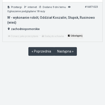
#16871023
Przetargi
·
internet
·
Dodano 9 dni temu
·
Ogłoszenie podglądane 18 razy
W - wykonanie robót; Oddział Koszalin; Słupsk, Rusinowo
(wieś)
zachodniopomorskie
·
·
Udostępnij
Oznacz jako przeczytane
Dodaj do schowka
« Poprzednia
Następna »