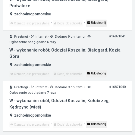
Podwilcze
zachodniopomorskie
·
·
Udostępnij
Oznacz jako przeczytane
Dodaj do schowka
#16871041
Przetargi
·
internet
·
Dodano 9 dni temu
·
Ogłoszenie podglądane 6 razy
W - wykonanie robót; Oddział Koszalin; Białogard, Kozia
Góra
zachodniopomorskie
·
·
Udostępnij
Oznacz jako przeczytane
Dodaj do schowka
#16871040
Przetargi
·
internet
·
Dodano 9 dni temu
·
Ogłoszenie podglądane 7 razy
W - wykonanie robót; Oddział Koszalin; Kołobrzeg,
Kędrzyno (wieś)
zachodniopomorskie
·
·
Udostępnij
Oznacz jako przeczytane
Dodaj do schowka