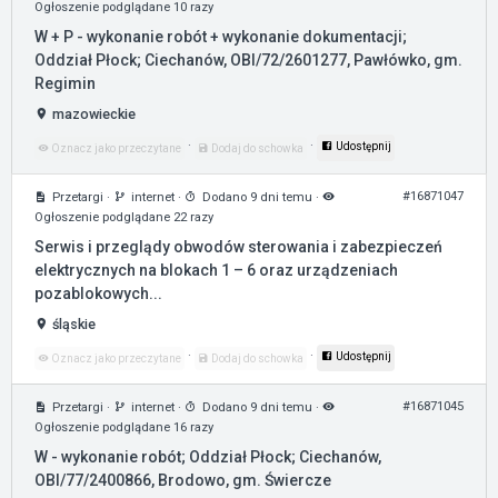
Ogłoszenie podglądane 10 razy
W + P - wykonanie robót + wykonanie dokumentacji;
Oddział Płock; Ciechanów, OBI/72/2601277, Pawłówko, gm.
Regimin
mazowieckie
·
·
Udostępnij
Oznacz jako przeczytane
Dodaj do schowka
#16871047
Przetargi
·
internet
·
Dodano 9 dni temu
·
Ogłoszenie podglądane 22 razy
Serwis i przeglądy obwodów sterowania i zabezpieczeń
elektrycznych na blokach 1 – 6 oraz urządzeniach
pozablokowych...
śląskie
·
·
Udostępnij
Oznacz jako przeczytane
Dodaj do schowka
#16871045
Przetargi
·
internet
·
Dodano 9 dni temu
·
Ogłoszenie podglądane 16 razy
W - wykonanie robót; Oddział Płock; Ciechanów,
OBI/77/2400866, Brodowo, gm. Świercze