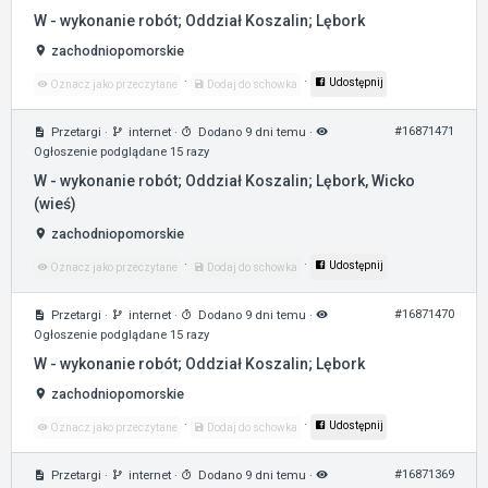
W - wykonanie robót; Oddział Koszalin; Lębork
zachodniopomorskie
·
·
Udostępnij
Oznacz jako przeczytane
Dodaj do schowka
#16871471
Przetargi
·
internet
·
Dodano 9 dni temu
·
Ogłoszenie podglądane 15 razy
W - wykonanie robót; Oddział Koszalin; Lębork, Wicko
(wieś)
zachodniopomorskie
·
·
Udostępnij
Oznacz jako przeczytane
Dodaj do schowka
#16871470
Przetargi
·
internet
·
Dodano 9 dni temu
·
Ogłoszenie podglądane 15 razy
W - wykonanie robót; Oddział Koszalin; Lębork
zachodniopomorskie
·
·
Udostępnij
Oznacz jako przeczytane
Dodaj do schowka
#16871369
Przetargi
·
internet
·
Dodano 9 dni temu
·