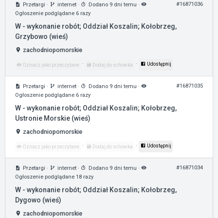
#16871036
Przetargi
·
internet
·
Dodano 9 dni temu
·
Ogłoszenie podglądane 6 razy
W - wykonanie robót; Oddział Koszalin; Kołobrzeg,
Grzybowo (wieś)
zachodniopomorskie
·
·
Udostępnij
Oznacz jako przeczytane
Dodaj do schowka
#16871035
Przetargi
·
internet
·
Dodano 9 dni temu
·
Ogłoszenie podglądane 6 razy
W - wykonanie robót; Oddział Koszalin; Kołobrzeg,
Ustronie Morskie (wieś)
zachodniopomorskie
·
·
Udostępnij
Oznacz jako przeczytane
Dodaj do schowka
#16871034
Przetargi
·
internet
·
Dodano 9 dni temu
·
Ogłoszenie podglądane 18 razy
W - wykonanie robót; Oddział Koszalin; Kołobrzeg,
Dygowo (wieś)
zachodniopomorskie