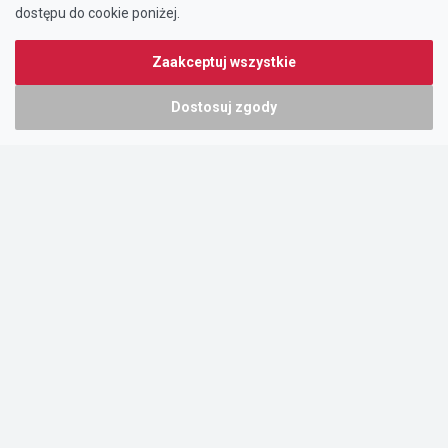
dostępu do cookie poniżej.
Zaakceptuj wszystkie
Dostosuj zgody
Portal oferty-biznesowe.pl prowadzony jest przez:
DTK&W Zespół Ogłoszeniowy Sp. z o.o.
ul. Adama Mickiewicza 37/58
01-625 Warszawa
NIP 7221628723
O nas
Cennik
Pomoc
Kontakt