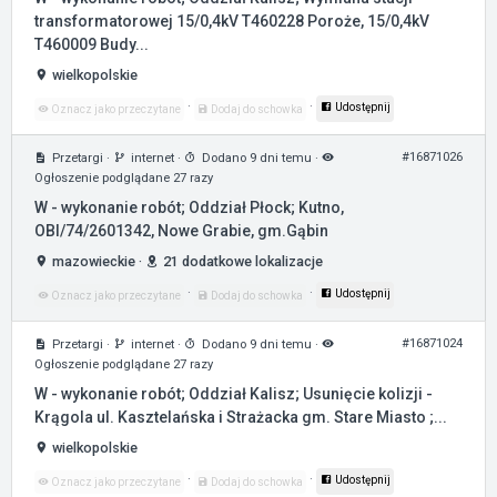
transformatorowej 15/0,4kV T460228 Poroże, 15/0,4kV
T460009 Budy...
wielkopolskie
·
·
Udostępnij
Oznacz jako przeczytane
Dodaj do schowka
#16871026
Przetargi
·
internet
·
Dodano 9 dni temu
·
Ogłoszenie podglądane 27 razy
W - wykonanie robót; Oddział Płock; Kutno,
OBI/74/2601342, Nowe Grabie, gm.Gąbin
mazowieckie
·
21 dodatkowe lokalizacje
·
·
Udostępnij
Oznacz jako przeczytane
Dodaj do schowka
#16871024
Przetargi
·
internet
·
Dodano 9 dni temu
·
Ogłoszenie podglądane 27 razy
W - wykonanie robót; Oddział Kalisz; Usunięcie kolizji -
Krągola ul. Kasztelańska i Strażacka gm. Stare Miasto ;...
wielkopolskie
·
·
Udostępnij
Oznacz jako przeczytane
Dodaj do schowka