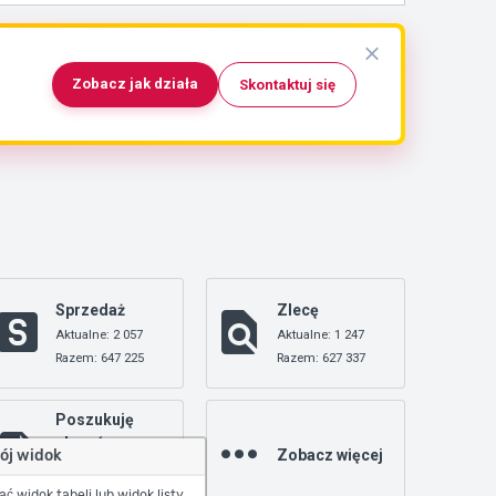
Zobacz jak działa
Skontaktuj się
Sprzedaż
Zlecę
Aktualne: 2 057
Aktualne: 1 247
Razem: 647 225
Razem: 627 337
Poszukuję
zleceń
Zobacz więcej
ój widok
Aktualne: 0
Razem: 18 391
 widok tabeli lub widok listy