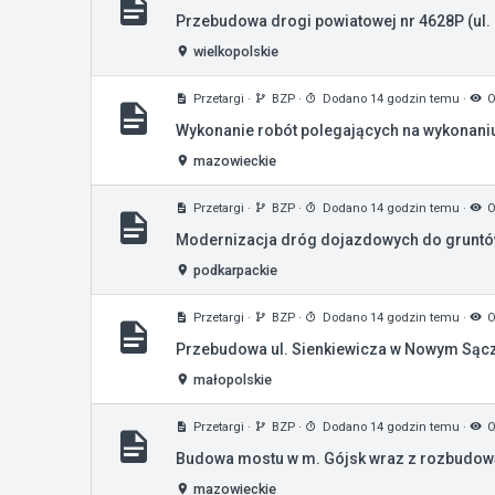
Przebudowa drogi powiatowej nr 4628P (ul
wielkopolskie
Przetargi
·
BZP
·
Dodano 14 godzin temu
·
O
Wykonanie robót polegających na wykonaniu
mazowieckie
Przetargi
·
BZP
·
Dodano 14 godzin temu
·
O
Modernizacja dróg dojazdowych do gruntów
podkarpackie
Przetargi
·
BZP
·
Dodano 14 godzin temu
·
O
Przebudowa ul. Sienkiewicza w Nowym Sączu
małopolskie
Przetargi
·
BZP
·
Dodano 14 godzin temu
·
O
Budowa mostu w m. Gójsk wraz z rozbudową 
mazowieckie