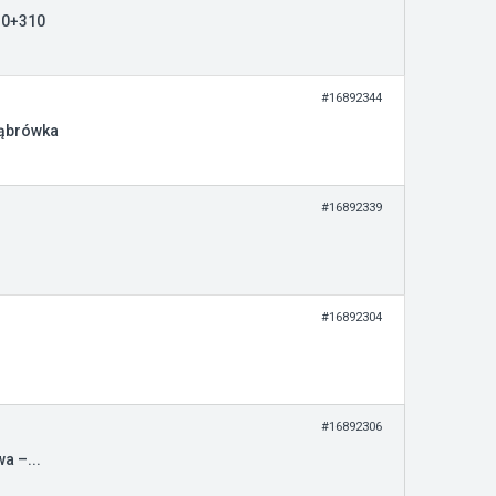
 0+310
#16892344
Dąbrówka
#16892339
#16892304
#16892306
a –...