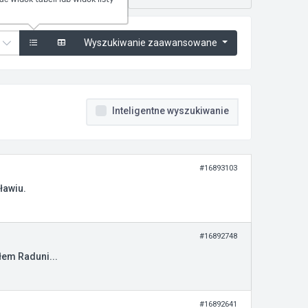
Wyszukiwanie zaawansowane
Inteligentne wyszukiwanie
#16893103
ławiu.
#16892748
łem Raduni...
#16892641