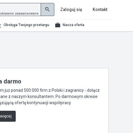
Zaloguj się
Kontakt
ukiwanie zaawansowane
Obsługa Twojego przetargu
Nasza oferta
za darmo
już ponad 500 000 firm z Polski i zagranicy - dołącz
je dane z naszym konsultantem. Po darmowym okresie
zującą ofertę kontynuacji współpracy.
 więcej