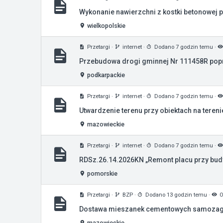
Wykonanie nawierzchni z kostki betonowej p
wielkopolskie
Przetargi
·
internet
·
Dodano 7 godzin temu
·
Przebudowa drogi gminnej Nr 111458R popr
podkarpackie
Przetargi
·
internet
·
Dodano 7 godzin temu
·
Utwardzenie terenu przy obiektach na tereni
mazowieckie
Przetargi
·
internet
·
Dodano 7 godzin temu
·
RDSz.26.14.2026KN „Remont placu przy bud
pomorskie
Przetargi
·
BZP
·
Dodano 13 godzin temu
·
O
Dostawa mieszanek cementowych samozagę
mazowieckie