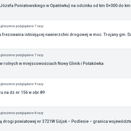
. Józefa Poniatowskiego w Opatówku) na odcinku od km 0+000 do km
głoszenie podglądane 7 razy
 frezowania istniejącej nawierzchni drogowej w msc. Trojany gm. 
głoszenie podglądane 7 razy
 rolnych w miejscowościach Nowy Glinik i Potakówka
głoszenie podglądane 9 razy
 na dz.nr 156 w obr.89
głoszenie podglądane 8 razy
drogi powiatowej nr 3721W Gójsk – Podlesie – granica województw