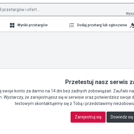
Wysz
Wyniki przetargów
Dodaj przetarg lub ogłoszenie
Przetestuj nasz serwis 
 swoje konto za darmo na 14 dni bez żadnych zobowiązań. Zaufało nam 
ch. Wystarczy, że zarejestrujesz się w serwisie oraz potwierdzisz swo
testowym skontaktujemy się z Tobą i przedstawimy niezobowią
Zarejestruj się
Dowiedz się