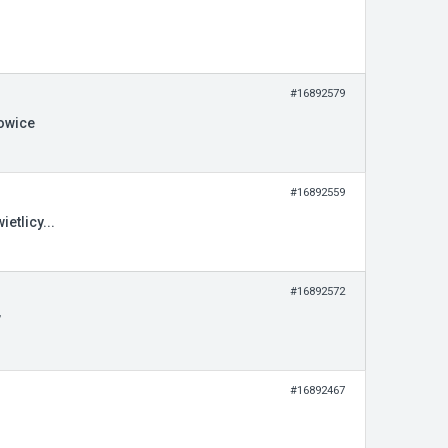
#16892579
owice
#16892559
etlicy...
#16892572
”
#16892467