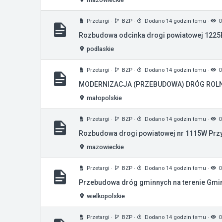
Przetargi
·
BZP
·
Dodano 14 godzin temu
·
O
Rozbudowa odcinka drogi powiatowej 1225B 
podlaskie
Przetargi
·
BZP
·
Dodano 14 godzin temu
·
O
MODERNIZACJA (PRZEBUDOWA) DRÓG ROLN
małopolskie
Przetargi
·
BZP
·
Dodano 14 godzin temu
·
O
Rozbudowa drogi powiatowej nr 1115W Przyty
mazowieckie
Przetargi
·
BZP
·
Dodano 14 godzin temu
·
O
Przebudowa dróg gminnych na terenie Gmi
wielkopolskie
Przetargi
·
BZP
·
Dodano 14 godzin temu
·
O