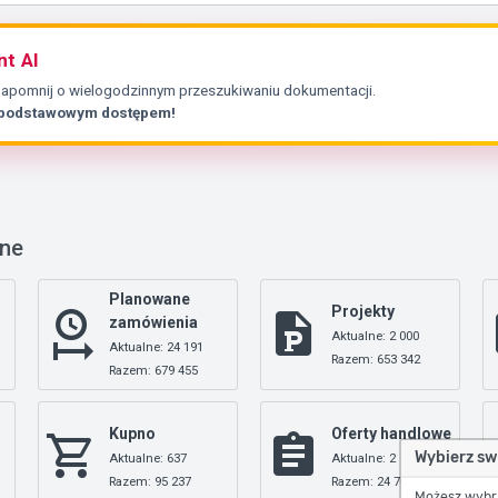
nt AI
Zapomnij o wielogodzinnym przeszukiwaniu dokumentacji.
 podstawowym dostępem!
nne
Planowane
Projekty
zamówienia
Aktualne: 2 000
Aktualne: 24 191
Razem: 653 342
Razem: 679 455
Kupno
Oferty handlowe
Wybierz sw
Aktualne: 637
Aktualne: 2
Razem: 95 237
Razem: 24 709
Możesz wybrać