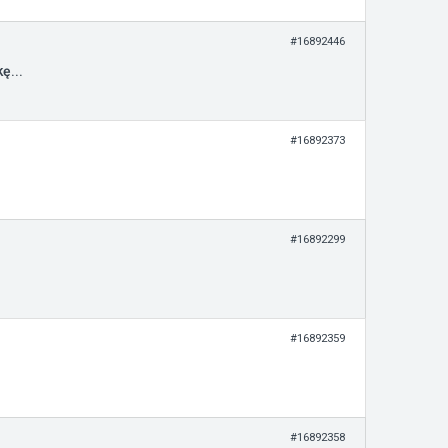
#16892446
ę...
#16892373
#16892299
#16892359
#16892358