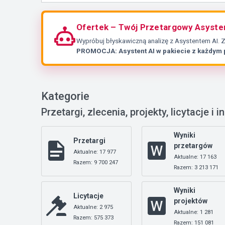
Ofertek – Twój Przetargowy Asyste
Wypróbuj błyskawiczną analizę z Asystentem AI. 
PROMOCJA: Asystent AI w pakiecie z każdym
Kategorie
Przetargi, zlecenia, projekty, licytacje i i
Wyniki
Przetargi
przetargów
Aktualne: 17 977
Aktualne: 17 163
Razem: 9 700 247
Razem: 3 213 171
Wyniki
Licytacje
projektów
Aktualne: 2 975
Aktualne: 1 281
Razem: 575 373
Razem: 151 081