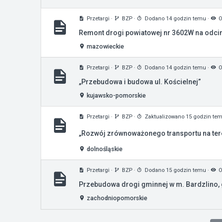
Przetargi
·
BZP
·
Dodano 14 godzin temu
·
O
Remont drogi powiatowej nr 3602W na odci
mazowieckie
Przetargi
·
BZP
·
Dodano 14 godzin temu
·
O
„Przebudowa i budowa ul. Kościelnej”
kujawsko-pomorskie
Przetargi
·
BZP
·
Zaktualizowano 15 godzin te
„Rozwój zrównoważonego transportu na ter
dolnośląskie
Przetargi
·
BZP
·
Dodano 15 godzin temu
·
O
Przebudowa drogi gminnej w m. Bardzlino,
zachodniopomorskie