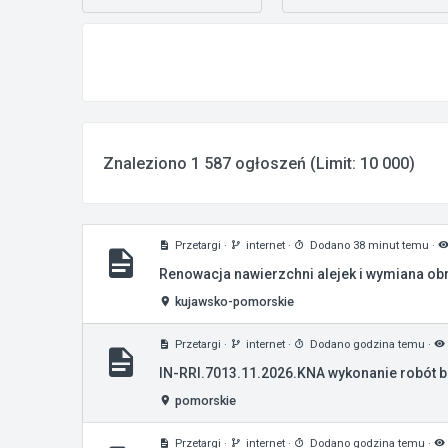
Znaleziono 1 587 ogłoszeń (Limit: 10 000)
Przetargi
·
internet
·
Dodano 38 minut temu
·
Renowacja nawierzchni alejek i wymiana obr
kujawsko-pomorskie
Przetargi
·
internet
·
Dodano godzina temu
·
IN-RRI.7013.11.2026.KNA wykonanie robót b
pomorskie
Przetargi
·
internet
·
Dodano godzina temu
·