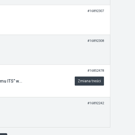
#16892307
#16892308
#16852478
u ITS” w...
Zmiana treści
#16892242