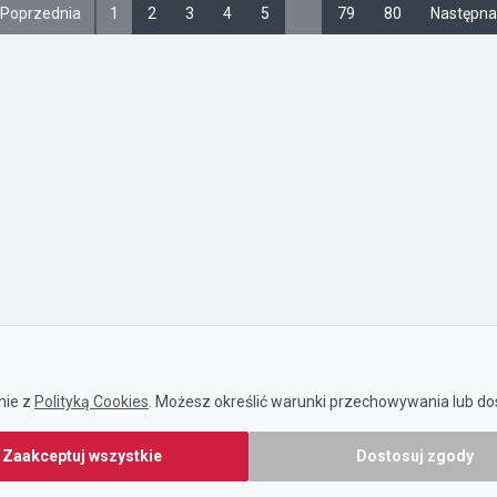
 Poprzednia
1
2
3
4
5
…
79
80
Następna
nie z
Polityką Cookies
. Możesz określić warunki przechowywania lub dos
Zaakceptuj wszystkie
Dostosuj zgody