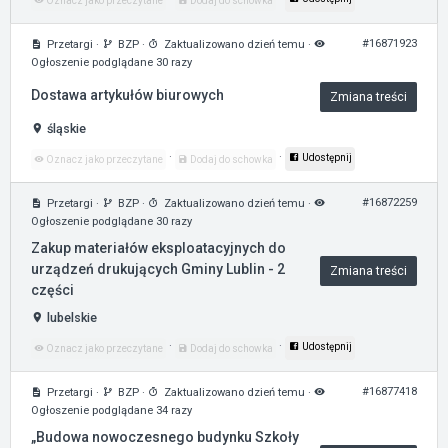
Oznacz jako przeczytane
Dodaj do schowka
#16871923
Przetargi
·
BZP
·
Zaktualizowano dzień temu
·
Ogłoszenie podglądane 30 razy
Dostawa artykułów biurowych
Zmiana treści
śląskie
·
·
Udostępnij
Oznacz jako przeczytane
Dodaj do schowka
#16872259
Przetargi
·
BZP
·
Zaktualizowano dzień temu
·
Ogłoszenie podglądane 30 razy
Zakup materiałów eksploatacyjnych do
urządzeń drukujących Gminy Lublin - 2
Zmiana treści
części
lubelskie
·
·
Udostępnij
Oznacz jako przeczytane
Dodaj do schowka
#16877418
Przetargi
·
BZP
·
Zaktualizowano dzień temu
·
Ogłoszenie podglądane 34 razy
„Budowa nowoczesnego budynku Szkoły