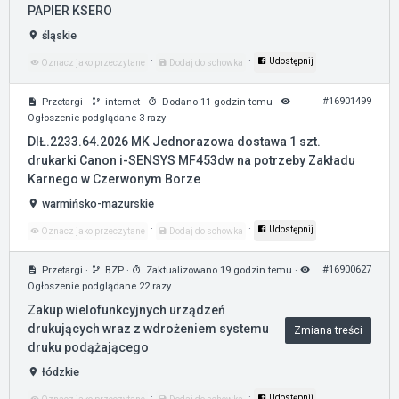
PAPIER KSERO
śląskie
·
·
Udostępnij
Oznacz jako przeczytane
Dodaj do schowka
#16901499
Przetargi
·
internet
·
Dodano 11 godzin temu
·
Ogłoszenie podglądane 3 razy
DIŁ.2233.64.2026 MK Jednorazowa dostawa 1 szt.
drukarki Canon i-SENSYS MF453dw na potrzeby Zakładu
Karnego w Czerwonym Borze
warmińsko-mazurskie
·
·
Udostępnij
Oznacz jako przeczytane
Dodaj do schowka
#16900627
Przetargi
·
BZP
·
Zaktualizowano 19 godzin temu
·
Ogłoszenie podglądane 22 razy
Zakup wielofunkcyjnych urządzeń
drukujących wraz z wdrożeniem systemu
Zmiana treści
druku podążającego
łódzkie
·
·
Udostępnij