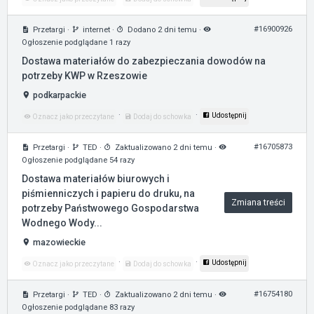
#16900926
Przetargi
·
internet
·
Dodano 2 dni temu
·
Ogłoszenie podglądane 1 razy
Dostawa materiałów do zabezpieczania dowodów na
potrzeby KWP w Rzeszowie
podkarpackie
·
·
Udostępnij
Oznacz jako przeczytane
Dodaj do schowka
#16705873
Przetargi
·
TED
·
Zaktualizowano 2 dni temu
·
Ogłoszenie podglądane 54 razy
Dostawa materiałów biurowych i
piśmienniczych i papieru do druku, na
Zmiana treści
potrzeby Państwowego Gospodarstwa
Wodnego Wody...
mazowieckie
·
·
Udostępnij
Oznacz jako przeczytane
Dodaj do schowka
#16754180
Przetargi
·
TED
·
Zaktualizowano 2 dni temu
·
Ogłoszenie podglądane 83 razy