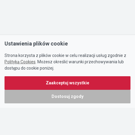
Ustawienia plików cookie
Strona korzysta z plików cookie w celu realizacji usług zgodnie z
Polityką Cookies
. Możesz określić warunki przechowywania lub
dostępu do cookie poniżej.
Zaakceptuj wszystkie
Dostosuj zgody
Portal oferty-biznesowe.pl prowadzony jest przez:
DTK&W Zespół Ogłoszeniowy Sp. z o.o.
ul. Adama Mickiewicza 37/58
01-625 Warszawa