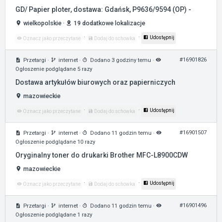
GD/ Papier ploter, dostawa: Gdańsk, P9636/9594 (OP) -
wielkopolskie
·
19 dodatkowe lokalizacje
·
·
Udostępnij
Oznacz jako przeczytane
Dodaj do schowka
#16901826
Przetargi
·
internet
·
Dodano 3 godziny temu
·
Ogłoszenie podglądane 5 razy
Dostawa artykułów biurowych oraz papierniczych
mazowieckie
·
·
Udostępnij
Oznacz jako przeczytane
Dodaj do schowka
#16901507
Przetargi
·
internet
·
Dodano 11 godzin temu
·
Ogłoszenie podglądane 10 razy
Oryginalny toner do drukarki Brother MFC-L8900CDW
mazowieckie
·
·
Udostępnij
Oznacz jako przeczytane
Dodaj do schowka
#16901496
Przetargi
·
internet
·
Dodano 11 godzin temu
·
Ogłoszenie podglądane 1 razy