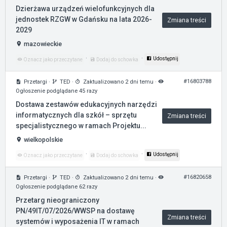
Dzierżawa urządzeń wielofunkcyjnych dla
jednostek RZGW w Gdańsku na lata 2026-
Zmiana treści
2029
mazowieckie
·
·
Udostępnij
Oznacz jako przeczytane
Dodaj do schowka
#16803788
Przetargi
·
TED
·
Zaktualizowano 2 dni temu
·
Ogłoszenie podglądane 45 razy
Dostawa zestawów edukacyjnych narzędzi
informatycznych dla szkół – sprzętu
Zmiana treści
specjalistycznego w ramach Projektu...
wielkopolskie
·
·
Udostępnij
Oznacz jako przeczytane
Dodaj do schowka
#16820658
Przetargi
·
TED
·
Zaktualizowano 2 dni temu
·
Ogłoszenie podglądane 62 razy
Przetarg nieograniczony
PN/49IT/07/2026/WWSP na dostawę
Zmiana treści
systemów i wyposażenia IT w ramach