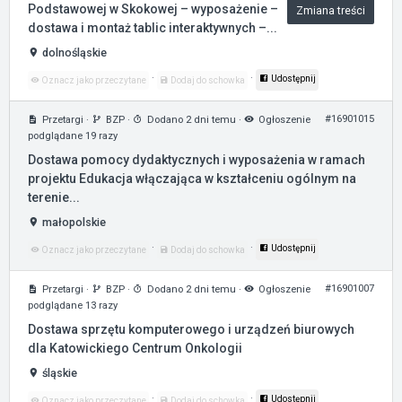
Podstawowej w Skokowej – wyposażenie –
Zmiana treści
dostawa i montaż tablic interaktywnych –...
dolnośląskie
·
·
Udostępnij
Oznacz jako przeczytane
Dodaj do schowka
#16901015
Przetargi
·
BZP
·
Dodano 2 dni temu
·
Ogłoszenie
podglądane 19 razy
Dostawa pomocy dydaktycznych i wyposażenia w ramach
projektu Edukacja włączająca w kształceniu ogólnym na
terenie...
małopolskie
·
·
Udostępnij
Oznacz jako przeczytane
Dodaj do schowka
#16901007
Przetargi
·
BZP
·
Dodano 2 dni temu
·
Ogłoszenie
podglądane 13 razy
Dostawa sprzętu komputerowego i urządzeń biurowych
dla Katowickiego Centrum Onkologii
śląskie
·
·
Udostępnij
Oznacz jako przeczytane
Dodaj do schowka