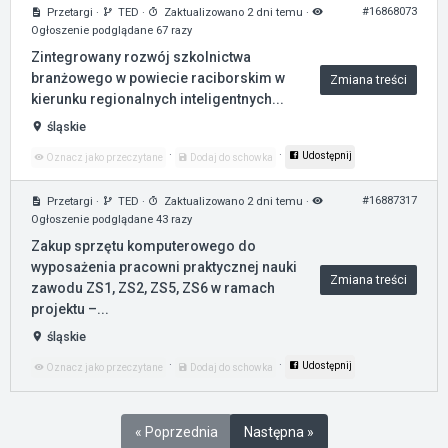
#16868073
Przetargi
·
TED
·
Zaktualizowano 2 dni temu
·
Ogłoszenie podglądane 67 razy
Zintegrowany rozwój szkolnictwa
branżowego w powiecie raciborskim w
Zmiana treści
kierunku regionalnych inteligentnych...
śląskie
·
·
Udostępnij
Oznacz jako przeczytane
Dodaj do schowka
#16887317
Przetargi
·
TED
·
Zaktualizowano 2 dni temu
·
Ogłoszenie podglądane 43 razy
Zakup sprzętu komputerowego do
wyposażenia pracowni praktycznej nauki
Zmiana treści
zawodu ZS1, ZS2, ZS5, ZS6 w ramach
projektu –...
śląskie
·
·
Udostępnij
Oznacz jako przeczytane
Dodaj do schowka
« Poprzednia
Następna »