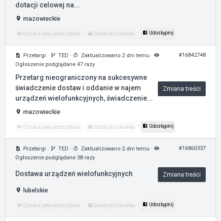
dotacji celowej na...
mazowieckie
·
·
Udostępnij
Oznacz jako przeczytane
Dodaj do schowka
#16842748
Przetargi
·
TED
·
Zaktualizowano 2 dni temu
·
Ogłoszenie podglądane 47 razy
Przetarg nieograniczony na sukcesywne
świadczenie dostaw i oddanie w najem
Zmiana treści
urządzeń wielofunkcyjnych, świadczenie...
mazowieckie
·
·
Udostępnij
Oznacz jako przeczytane
Dodaj do schowka
#16860337
Przetargi
·
TED
·
Zaktualizowano 2 dni temu
·
Ogłoszenie podglądane 38 razy
Dostawa urządzeń wielofunkcyjnych
Zmiana treści
lubelskie
·
·
Udostępnij
Oznacz jako przeczytane
Dodaj do schowka