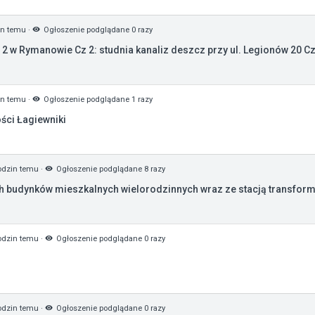
in temu
·
Ogłoszenie podglądane 0 razy
r 2 w Rymanowie Cz 2: studnia kanaliz deszcz przy ul. Legionów 20 Cz3
in temu
·
Ogłoszenie podglądane 1 razy
ści Łagiewniki
odzin temu
·
Ogłoszenie podglądane 8 razy
h budynków mieszkalnych wielorodzinnych wraz ze stacją transform
odzin temu
·
Ogłoszenie podglądane 0 razy
odzin temu
·
Ogłoszenie podglądane 0 razy