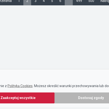
rzednia
1
2
3
4
5
6
…
499
500
Nastę
nie z
Polityką Cookies
. Możesz określić warunki przechowywania lub dos
Zaakceptuj wszystkie
Dostosuj zgody