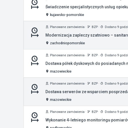
Świadczenie specjalistycznych usług opiek
kujawsko-pomorskie
Planowane zamówienia
·
BZP
·
Dodano 9 godz
Modernizacja zapleczy szatniowo – sanitar
zachodniopomorskie
Planowane zamówienia
·
BZP
·
Dodano 9 godz
Dostawa półek dyskowych do posiadanych m
mazowieckie
Planowane zamówienia
·
BZP
·
Dodano 9 godz
Dostawa serwerów ze wsparciem posprze
mazowieckie
Planowane zamówienia
·
BZP
·
Dodano 9 godz
Wykonanie 4-letniego monitoringu pomiaró
podkarpackie