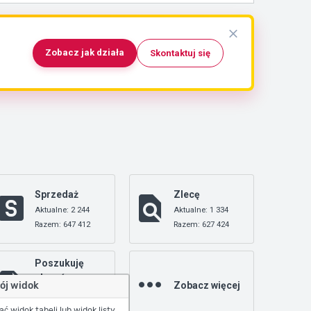
Zobacz jak działa
Skontaktuj się
Sprzedaż
Zlecę
Aktualne: 2 244
Aktualne: 1 334
Razem: 647 412
Razem: 627 424
Poszukuję
zleceń
Zobacz więcej
ój widok
Aktualne: 0
Razem: 18 391
 widok tabeli lub widok listy