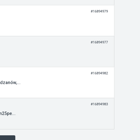
#16894979
#16894977
#16894982
dzanów,...
#16894983
n25pe...