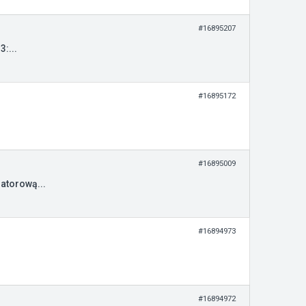
#16895207
:...
#16895172
#16895009
atorową...
#16894973
#16894972