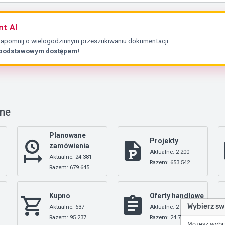
nt AI
Zapomnij o wielogodzinnym przeszukiwaniu dokumentacji.
 podstawowym dostępem!
nne
Planowane
Projekty
zamówienia
Aktualne: 2 200
Aktualne: 24 381
Razem: 653 542
Razem: 679 645
Kupno
Oferty handlowe
Wybierz sw
Aktualne: 637
Aktualne: 2
Razem: 95 237
Razem: 24 709
Możesz wybrać