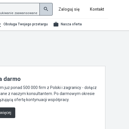
Zaloguj się
Kontakt
ukiwanie zaawansowane
Obsługa Twojego przetargu
Nasza oferta
za darmo
już ponad 500 000 firm z Polski i zagranicy - dołącz
je dane z naszym konsultantem. Po darmowym okresie
zującą ofertę kontynuacji współpracy.
 więcej