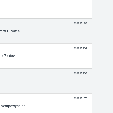
#16895188
im w Turowie
#16895209
a Zakładu...
#16895208
#16895173
oztopowych na...