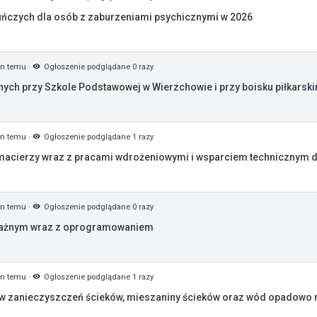
uńczych dla osób z zaburzeniami psychicznymi w 2026
in temu
·
Ogłoszenie podglądane 0 razy
nych przy Szkole Podstawowej w Wierzchowie i przy boisku piłkarsk
in temu
·
Ogłoszenie podglądane 1 razy
acierzy wraz z pracami wdrożeniowymi i wsparciem technicznym dl
in temu
·
Ogłoszenie podglądane 0 razy
dażnym wraz z oprogramowaniem
in temu
·
Ogłoszenie podglądane 1 razy
w zanieczyszczeń ścieków, mieszaniny ścieków oraz wód opadowo r