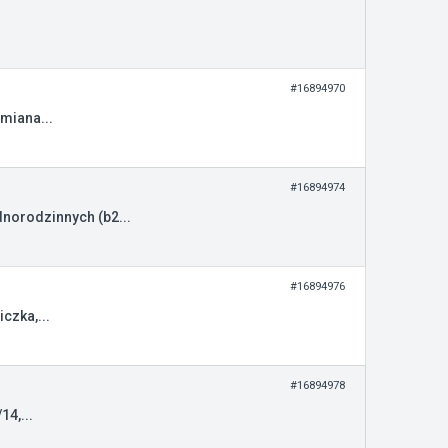
#16894970
miana...
#16894974
orodzinnych (b2...
#16894976
czka,...
#16894978
4,...