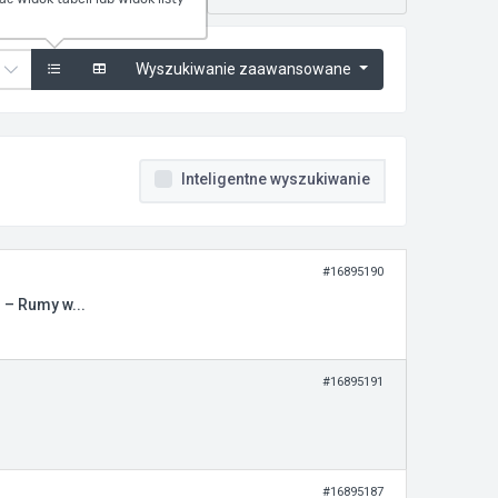
Wyszukiwanie zaawansowane
Inteligentne wyszukiwanie
#16895190
– Rumy w...
#16895191
#16895187