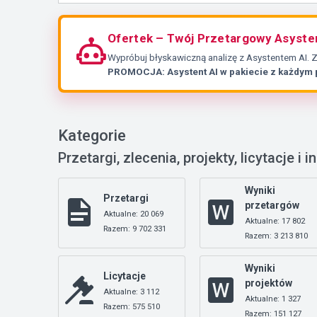
Ofertek – Twój Przetargowy Asyste
Wypróbuj błyskawiczną analizę z Asystentem AI. 
PROMOCJA: Asystent AI w pakiecie z każdym
Kategorie
Przetargi, zlecenia, projekty, licytacje i i
Wyniki
Przetargi
przetargów
Aktualne: 20 069
Aktualne: 17 802
Razem: 9 702 331
Razem: 3 213 810
Wyniki
Licytacje
projektów
Aktualne: 3 112
Aktualne: 1 327
Razem: 575 510
Razem: 151 127