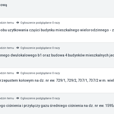
gową
odzin temu
·
Ogłoszenie podglądane 0 razy
bu uzytkowania części budynku mieszkalnego wielorodzinnego - z
odzin temu
·
Ogłoszenie podglądane 0 razy
nego dwulokalowego b1 oraz budowa 4 budynków mieszkalnych jedn
odzin temu
·
Ogłoszenie podglądane 0 razy
pustem kołowym na dz. nr ew. 729/1, 729/2, 737/1, 737/2 w m. wieli
odzin temu
·
Ogłoszenie podglądane 0 razy
 ciśnienia i przyłączy gazu średniego ciśnienia na dz. nr ew. 1595/1