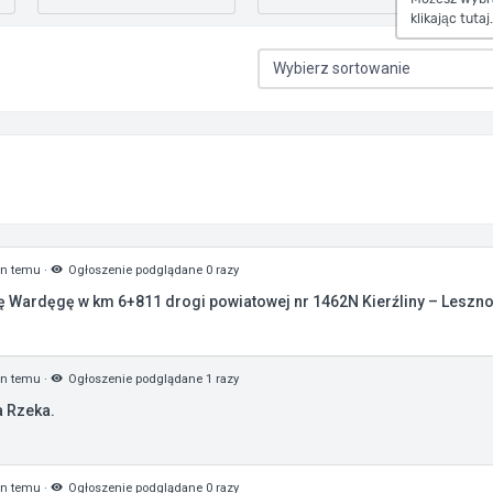
klikając tutaj.
in temu
·
Ogłoszenie podglądane 0 razy
Wardęgę w km 6+811 drogi powiatowej nr 1462N Kierźliny – Leszno 
in temu
·
Ogłoszenie podglądane 1 razy
a Rzeka.
in temu
·
Ogłoszenie podglądane 0 razy