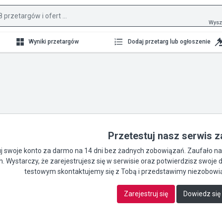
Wysz
Wyniki przetargów
Dodaj przetarg lub ogłoszenie
Przetestuj nasz serwis 
 swoje konto za darmo na 14 dni bez żadnych zobowiązań. Zaufało nam 
ch. Wystarczy, że zarejestrujesz się w serwisie oraz potwierdzisz swo
testowym skontaktujemy się z Tobą i przedstawimy niezobowią
Zarejestruj się
Dowiedz się