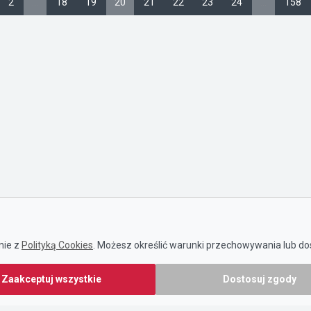
2
…
18
19
20
21
22
23
24
…
158
nie z
Polityką Cookies
. Możesz określić warunki przechowywania lub dos
Zaakceptuj wszystkie
Dostosuj zgody