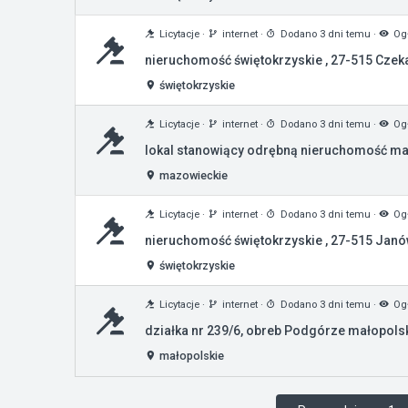
Licytacje
·
internet
·
Dodano 3 dni temu
·
Ogł
nieruchomość świętokrzyskie , 27-515 Czek
świętokrzyskie
Licytacje
·
internet
·
Dodano 3 dni temu
·
Ogł
lokal stanowiący odrębną nieruchomość ma
mazowieckie
Licytacje
·
internet
·
Dodano 3 dni temu
·
Ogł
nieruchomość świętokrzyskie , 27-515 Jan
świętokrzyskie
Licytacje
·
internet
·
Dodano 3 dni temu
·
Ogł
działka nr 239/6, obreb Podgórze małopol
małopolskie