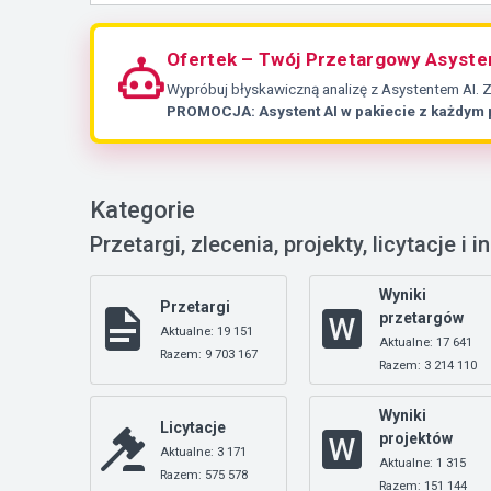
Ofertek – Twój Przetargowy Asyste
Wypróbuj błyskawiczną analizę z Asystentem AI. 
PROMOCJA: Asystent AI w pakiecie z każdym
Kategorie
Przetargi, zlecenia, projekty, licytacje i i
Wyniki
Przetargi
przetargów
Aktualne: 19 151
Aktualne: 17 641
Razem: 9 703 167
Razem: 3 214 110
Wyniki
Licytacje
projektów
Aktualne: 3 171
Aktualne: 1 315
Razem: 575 578
Razem: 151 144