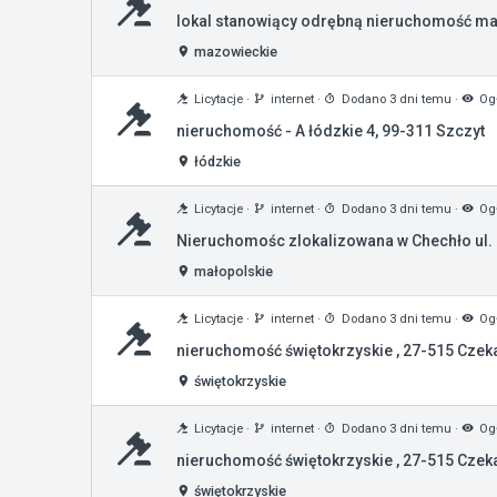
lokal stanowiący odrębną nieruchomość ma
mazowieckie
Licytacje
·
internet
·
Dodano 3 dni temu
·
Ogł
nieruchomość - A łódzkie 4, 99-311 Szczyt
łódzkie
Licytacje
·
internet
·
Dodano 3 dni temu
·
Ogł
Nieruchomośc zlokalizowana w Chechło ul. 
małopolskie
Licytacje
·
internet
·
Dodano 3 dni temu
·
Ogł
nieruchomość świętokrzyskie , 27-515 Czek
świętokrzyskie
Licytacje
·
internet
·
Dodano 3 dni temu
·
Ogł
nieruchomość świętokrzyskie , 27-515 Czek
świętokrzyskie