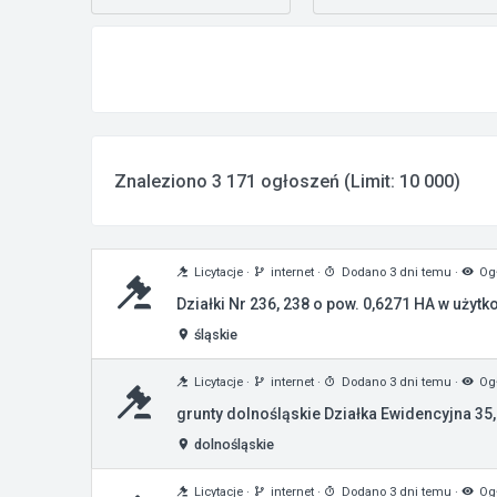
Znaleziono 3 171 ogłoszeń (Limit: 10 000)
Licytacje
·
internet
·
Dodano 3 dni temu
·
Ogł
Działki Nr 236, 238 o pow. 0,6271 HA w użyt
śląskie
Licytacje
·
internet
·
Dodano 3 dni temu
·
Ogł
grunty dolnośląskie Działka Ewidencyjna 35
dolnośląskie
Licytacje
·
internet
·
Dodano 3 dni temu
·
Ogł