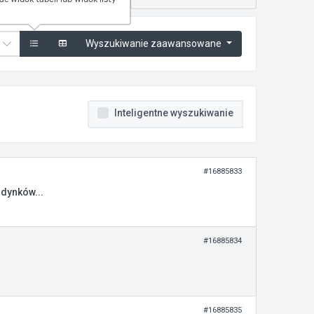
Wyszukiwanie zaawansowane
Inteligentne wyszukiwanie
#16885833
udynków...
#16885834
#16885835