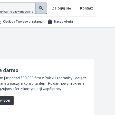
Zaloguj się
Kontakt
ukiwanie zaawansowane
Obsługa Twojego przetargu
Nasza oferta
za darmo
już ponad 500 000 firm z Polski i zagranicy - dołącz
je dane z naszym konsultantem. Po darmowym okresie
zującą ofertę kontynuacji współpracy.
 więcej