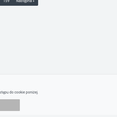
159
Następna »
tępu do cookie poniżej.