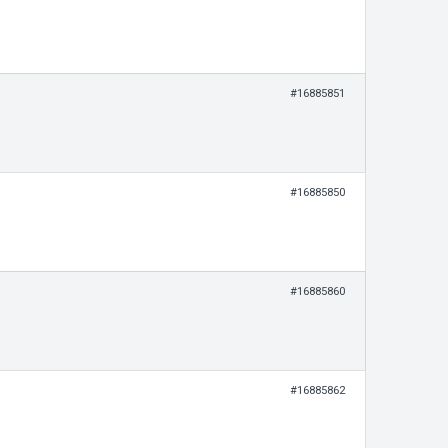
#16885851
#16885850
#16885860
#16885862