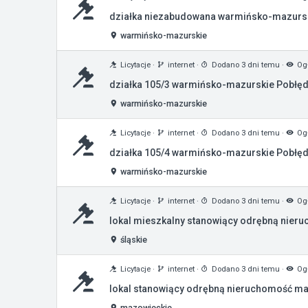
działka niezabudowana warmińsko-mazurski
warmińsko-mazurskie
Licytacje
·
internet
·
Dodano 3 dni temu
·
Ogł
działka 105/3 warmińsko-mazurskie Pobłęd
warmińsko-mazurskie
Licytacje
·
internet
·
Dodano 3 dni temu
·
Ogł
działka 105/4 warmińsko-mazurskie Pobłędz
warmińsko-mazurskie
Licytacje
·
internet
·
Dodano 3 dni temu
·
Ogł
lokal mieszkalny stanowiący odrębną nieru
śląskie
Licytacje
·
internet
·
Dodano 3 dni temu
·
Ogł
lokal stanowiący odrębną nieruchomość ma
mazowieckie