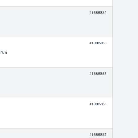
#16885864
#16885863
eruń
#16885865
#16885866
#16885867