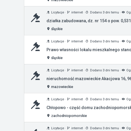
Licytacje
·
internet
·
Dodano 3 dni temu
·
Ogł
działka zabudowana, dz. nr 154 o pow. 0,53
śląskie
Licytacje
·
internet
·
Dodano 3 dni temu
·
Ogł
Prawo własności lokalu mieszkalnego stan
śląskie
Licytacje
·
internet
·
Dodano 3 dni temu
·
Ogł
nieruchomość mazowieckie Akacjowa 16, 9
mazowieckie
Licytacje
·
internet
·
Dodano 3 dni temu
·
Ogł
Chłopowo - część domu zachodniopomorski
zachodniopomorskie
Licytacje
·
internet
·
Dodano 3 dni temu
·
Ogł