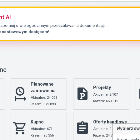
nt AI
Zapomnij o wielogodzinnym przeszukiwaniu dokumentacji.
 podstawowym dostępem!
nne
Planowane
Projekty
zamówienia
Aktualne: 2 107
Aktualne: 24 003
Razem: 653 619
Razem: 679 890
Kupno
Oferty handlowe
Wybierz sw
Aktualne: 671
Aktualne: 2
Razem: 95 356
Razem: 24 704
Możesz wybrać