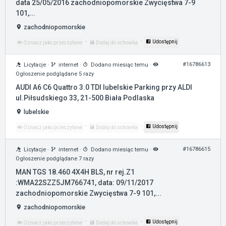
data 25/05/2016 zachodniopomorskie Zwycięstwa 7-9
101,...
zachodniopomorskie
·
·
Udostępnij
Oznacz jako przeczytane
Dodaj do schowka
#16786613
Licytacje
·
internet
·
Dodano miesiąc temu
·
Ogłoszenie podglądane 5 razy
AUDI A6 C6 Quattro 3.0 TDI lubelskie Parking przy ALDI
ul.Piłsudskiego 33, 21-500 Biała Podlaska
lubelskie
·
·
Udostępnij
Oznacz jako przeczytane
Dodaj do schowka
#16786615
Licytacje
·
internet
·
Dodano miesiąc temu
·
Ogłoszenie podglądane 7 razy
MAN TGS 18.460 4X4H BLS, nr rej.Z1
:WMA22SZZ5JM766741, data: 09/11/2017
zachodniopomorskie Zwycięstwa 7-9 101,...
zachodniopomorskie
·
·
Udostępnij
Oznacz jako przeczytane
Dodaj do schowka