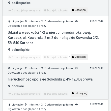
podkarpackie
·
·
Udostępnij
Oznacz jako przeczytane
Dodaj do schowka
#16787644
Licytacje
·
internet
·
Dodano miesiąc temu
·
Ogłoszenie podglądane 5 razy
Udział w wysokości 1/2 w nieruchomości lokalowej,
Karpacz, ul. Kowarska 2 m.2 dolnośląskie Kowarska 2/2,
58-540 Karpacz
dolnośląskie
·
·
Udostępnij
Oznacz jako przeczytane
Dodaj do schowka
#16787645
Licytacje
·
internet
·
Dodano miesiąc temu
·
Ogłoszenie podglądane 6 razy
nieruchomość opolskie Sokolniki 2, 49-120 Dąbrowa
opolskie
·
·
Udostępnij
Oznacz jako przeczytane
Dodaj do schowka
#16787648
Licytacje
·
internet
·
Dodano miesiąc temu
·
Ogłoszenie podglądane 4 razy