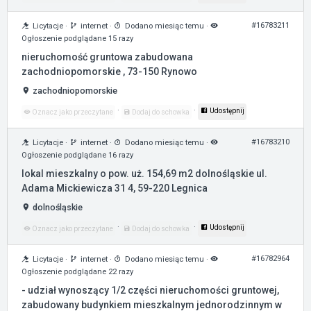
#16783211
Licytacje
·
internet
·
Dodano miesiąc temu
·
Ogłoszenie podglądane 15 razy
nieruchomość gruntowa zabudowana
zachodniopomorskie , 73-150 Rynowo
zachodniopomorskie
·
·
Udostępnij
Oznacz jako przeczytane
Dodaj do schowka
#16783210
Licytacje
·
internet
·
Dodano miesiąc temu
·
Ogłoszenie podglądane 16 razy
lokal mieszkalny o pow. uż. 154,69 m2 dolnośląskie ul.
Adama Mickiewicza 31 4, 59-220 Legnica
dolnośląskie
·
·
Udostępnij
Oznacz jako przeczytane
Dodaj do schowka
#16782964
Licytacje
·
internet
·
Dodano miesiąc temu
·
Ogłoszenie podglądane 22 razy
- udział wynoszący 1/2 części nieruchomości gruntowej,
zabudowany budynkiem mieszkalnym jednorodzinnym w