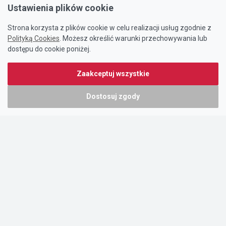
Ustawienia plików cookie
Strona korzysta z plików cookie w celu realizacji usług zgodnie z
Polityką Cookies
. Możesz określić warunki przechowywania lub
dostępu do cookie poniżej.
Zaakceptuj wszystkie
Dostosuj zgody
Portal oferty-biznesowe.pl prowadzony jest przez:
DTK&W Zespół Ogłoszeniowy Sp. z o.o.
ul. Adama Mickiewicza 37/58
01-625 Warszawa
NIP 7221628723
O nas