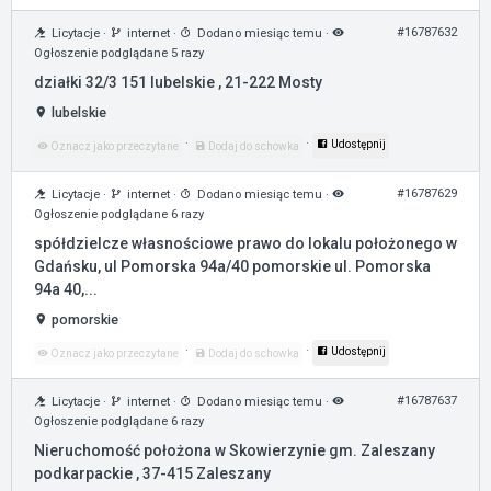
#16787632
Licytacje
·
internet
·
Dodano miesiąc temu
·
Ogłoszenie podglądane 5 razy
działki 32/3 151 lubelskie , 21-222 Mosty
lubelskie
·
·
Udostępnij
Oznacz jako przeczytane
Dodaj do schowka
#16787629
Licytacje
·
internet
·
Dodano miesiąc temu
·
Ogłoszenie podglądane 6 razy
spółdzielcze własnościowe prawo do lokalu położonego w
Gdańsku, ul Pomorska 94a/40 pomorskie ul. Pomorska
94a 40,...
pomorskie
·
·
Udostępnij
Oznacz jako przeczytane
Dodaj do schowka
#16787637
Licytacje
·
internet
·
Dodano miesiąc temu
·
Ogłoszenie podglądane 6 razy
Nieruchomość położona w Skowierzynie gm. Zaleszany
podkarpackie , 37-415 Zaleszany