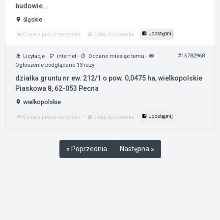
budowie...
śląskie
·
·
Udostępnij
Oznacz jako przeczytane
Dodaj do schowka
#16782968
Licytacje
·
internet
·
Dodano miesiąc temu
·
Ogłoszenie podglądane 13 razy
działka gruntu nr ew. 212/1 o pow. 0,0475 ha, wielkopolskie
Piaskowa 8, 62-053 Pecna
wielkopolskie
·
·
Udostępnij
Oznacz jako przeczytane
Dodaj do schowka
« Poprzednia
Następna »