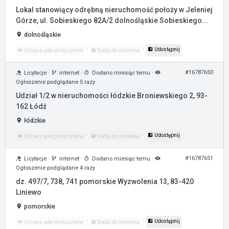
Lokal stanowiący odrębną nieruchomość położy w Jeleniej
Górze, ul. Sobieskiego 82A/2 dolnośląskie Sobieskiego...
dolnośląskie
·
·
Udostępnij
Oznacz jako przeczytane
Dodaj do schowka
#16787650
Licytacje
·
internet
·
Dodano miesiąc temu
·
Ogłoszenie podglądane 5 razy
Udział 1/2 w nieruchomości łódzkie Broniewskiego 2, 93-
162 Łódź
łódzkie
·
·
Udostępnij
Oznacz jako przeczytane
Dodaj do schowka
#16787651
Licytacje
·
internet
·
Dodano miesiąc temu
·
Ogłoszenie podglądane 4 razy
dz. 497/7, 738, 741 pomorskie Wyzwolenia 13, 83-420
Liniewo
pomorskie
·
·
Udostępnij
Oznacz jako przeczytane
Dodaj do schowka