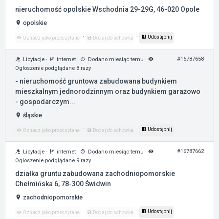
nieruchomość opolskie Wschodnia 29-29G, 46-020 Opole
opolskie
·
·
Udostępnij
Oznacz jako przeczytane
Dodaj do schowka
#16787658
Licytacje
·
internet
·
Dodano miesiąc temu
·
Ogłoszenie podglądane 8 razy
- nieruchomość gruntowa zabudowana budynkiem
mieszkalnym jednorodzinnym oraz budynkiem garażowo
- gospodarczym...
śląskie
·
·
Udostępnij
Oznacz jako przeczytane
Dodaj do schowka
#16787662
Licytacje
·
internet
·
Dodano miesiąc temu
·
Ogłoszenie podglądane 9 razy
działka gruntu zabudowana zachodniopomorskie
Chełmińska 6, 78-300 Świdwin
zachodniopomorskie
·
·
Udostępnij
Oznacz jako przeczytane
Dodaj do schowka