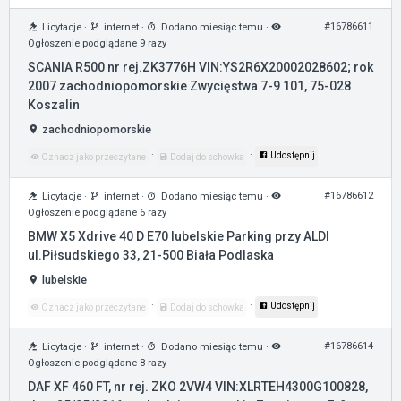
#16786611
Licytacje
·
internet
·
Dodano miesiąc temu
·
Ogłoszenie podglądane 9 razy
SCANIA R500 nr rej.ZK3776H VIN:YS2R6X20002028602; rok
2007 zachodniopomorskie Zwycięstwa 7-9 101, 75-028
Koszalin
zachodniopomorskie
·
·
Udostępnij
Oznacz jako przeczytane
Dodaj do schowka
#16786612
Licytacje
·
internet
·
Dodano miesiąc temu
·
Ogłoszenie podglądane 6 razy
BMW X5 Xdrive 40 D E70 lubelskie Parking przy ALDI
ul.Piłsudskiego 33, 21-500 Biała Podlaska
lubelskie
·
·
Udostępnij
Oznacz jako przeczytane
Dodaj do schowka
#16786614
Licytacje
·
internet
·
Dodano miesiąc temu
·
Ogłoszenie podglądane 8 razy
DAF XF 460 FT, nr rej. ZKO 2VW4 VIN:XLRTEH4300G100828,