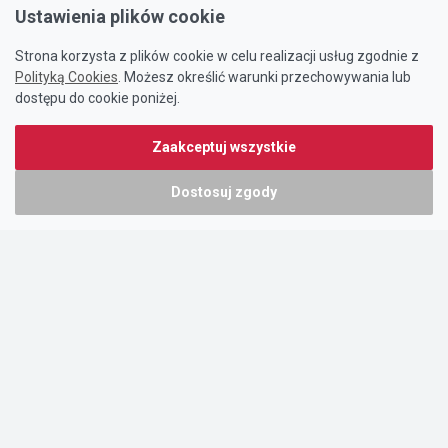
Ustawienia plików cookie
Strona korzysta z plików cookie w celu realizacji usług zgodnie z
Polityką Cookies
. Możesz określić warunki przechowywania lub
dostępu do cookie poniżej.
Zaakceptuj wszystkie
Dostosuj zgody
Portal oferty-biznesowe.pl prowadzony jest przez:
DTK&W Zespół Ogłoszeniowy Sp. z o.o.
ul. Adama Mickiewicza 37/58
01-625 Warszawa
NIP 7221628723
O nas