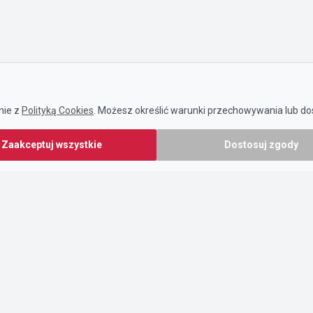
nie z
Polityką Cookies
. Możesz określić warunki przechowywania lub dos
Zaakceptuj wszystkie
Dostosuj zgody
.pl prowadzony jest przez:
O nas
owy Sp. z o.o.
Cennik
37/58
Pomoc
Kontakt