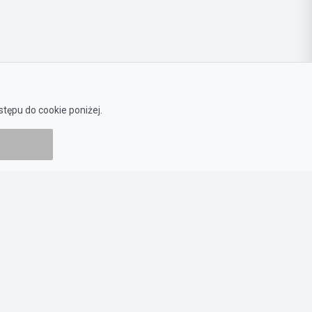
tępu do cookie poniżej.
Prześwietl dokumentację
Zadaj pytanie o ten przetarg.
Regulamin
Polityka prywatności
Polityka cookies
Ustawienia Cookies
Mapa strony