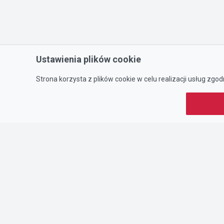
Ustawienia plików cookie
Strona korzysta z plików cookie w celu realizacji usług zgod
Portal oferty-biznesowe
DTK&W Zespół Ogłoszeni
ul. Adama Mickiewicza 
01-625 Warszawa
NIP 7221628723