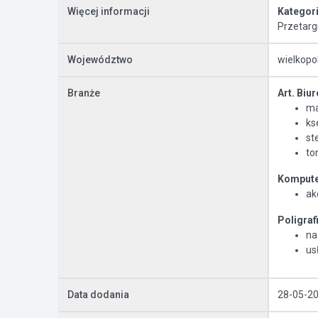
Więcej informacji
Kategor
Przetarg
Województwo
wielkopo
Branże
Art. Biu
ma
ks
st
to
Kompute
ak
Poligraf
na
us
Data dodania
28-05-2