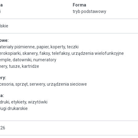
ia
Forma
i
tryb podstawowy
lskie
rowe:
teriały piśmienne, papier, koperty, teczki
erokopiarki, skanery, faksy, telefaksy, urządzenia wielofunkcyjne
emple, datowniki, numeratory
nery, tusze, kartridże
ry:
cesoria, sprzęt, serwery, urządzenia sieciowe
ia:
druki, etykiety, wizytówki
ługi drukarskie
026