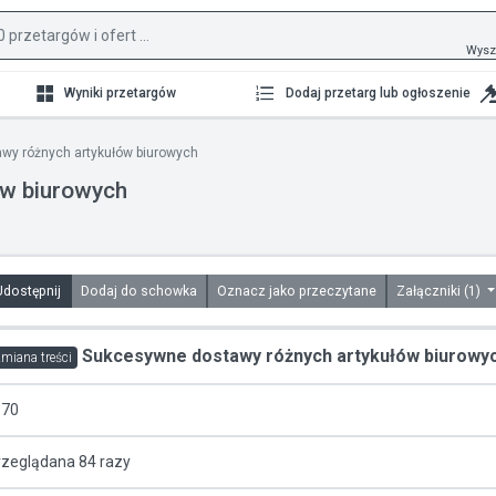
Wysz
Wyniki przetargów
Dodaj przetarg lub ogłoszenie
y różnych artykułów biurowych
w biurowych
Udostępnij
Dodaj do schowka
Oznacz jako przeczytane
Załączniki (1)
Sukcesywne dostawy różnych artykułów biurowy
miana treści
570
rzeglądana 84 razy