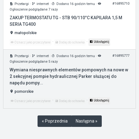
#16895710
Przetargi
·
internet
·
Dodano 16 godzin temu
·
Ogłoszenie podglądane 7 razy
ZAKUP TERMOSTATU TG - STB 90/110°C KAPILARA 1,5 M
SERIA TG400
małopolskie
·
·
Udostępnij
Oznacz jako przeczytane
Dodaj do schowka
#16895777
Przetargi
·
internet
·
Dodano 16 godzin temu
·
Ogłoszenie podglądane 5 razy
Wymiana niesprawnych elementów pompowych na nowe w
2 sekcyjnej pompie hydraulicznej Parker służącej do
napędu pompy...
pomorskie
·
·
Udostępnij
Oznacz jako przeczytane
Dodaj do schowka
« Poprzednia
Następna »