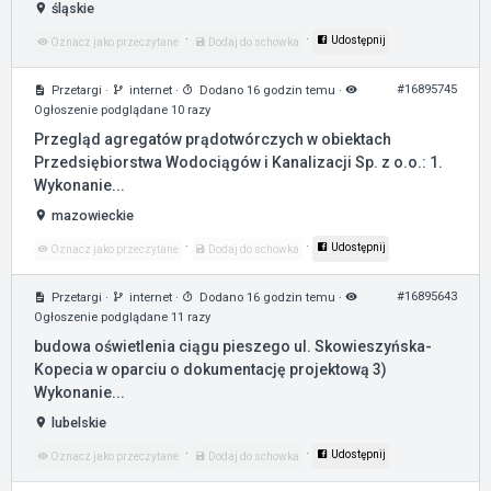
śląskie
·
·
Udostępnij
Oznacz jako przeczytane
Dodaj do schowka
#16895745
Przetargi
·
internet
·
Dodano 16 godzin temu
·
Ogłoszenie podglądane 10 razy
Przegląd agregatów prądotwórczych w obiektach
Przedsiębiorstwa Wodociągów i Kanalizacji Sp. z o.o.: 1.
Wykonanie...
mazowieckie
·
·
Udostępnij
Oznacz jako przeczytane
Dodaj do schowka
#16895643
Przetargi
·
internet
·
Dodano 16 godzin temu
·
Ogłoszenie podglądane 11 razy
budowa oświetlenia ciągu pieszego ul. Skowieszyńska-
Kopecia w oparciu o dokumentację projektową 3)
Wykonanie...
lubelskie
·
·
Udostępnij
Oznacz jako przeczytane
Dodaj do schowka