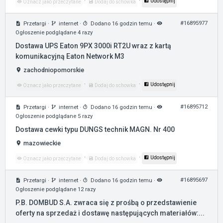
·
·
Udostępnij
Oznacz jako przeczytane
Dodaj do schowka
#16895977
Przetargi
·
internet
·
Dodano 16 godzin temu
·
Ogłoszenie podglądane 4 razy
Dostawa UPS Eaton 9PX 3000i RT2U wraz z kartą
komunikacyjną Eaton Network M3
zachodniopomorskie
·
·
Udostępnij
Oznacz jako przeczytane
Dodaj do schowka
#16895712
Przetargi
·
internet
·
Dodano 16 godzin temu
·
Ogłoszenie podglądane 5 razy
Dostawa cewki typu DUNGS technik MAGN. Nr 400
mazowieckie
·
·
Udostępnij
Oznacz jako przeczytane
Dodaj do schowka
#16895697
Przetargi
·
internet
·
Dodano 16 godzin temu
·
Ogłoszenie podglądane 12 razy
P.B. DOMBUD S.A. zwraca się z prośbą o przedstawienie
oferty na sprzedaż i dostawę następujących materiałów:...