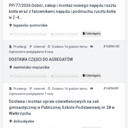
PP/77/2026 Dobór, zakup i montaż nowego napędu rusztu
kotła wraz z falownikami napędu i podmuchu rusztu kotła
w Z-4...
kujawsko-pomorskie
·
·
Udostępnij
Oznacz jako przeczytane
Dodaj do schowka
#16896130
Przetargi
·
internet
·
Dodano 16 godzin temu
·
Ogłoszenie podglądane 4 razy
DOSTAWA CZĘŚCI DO AGREGATÓW
warmińsko-mazurskie
·
·
Udostępnij
Oznacz jako przeczytane
Dodaj do schowka
#16896081
Przetargi
·
internet
·
Dodano 16 godzin temu
·
Ogłoszenie podglądane 7 razy
Dostawa i montaż opraw oświetleniowych na sali
gimnastycznej w Publicznej Szkole Podstawowej nr 28 w
Wałbrzychu
dolnośląskie