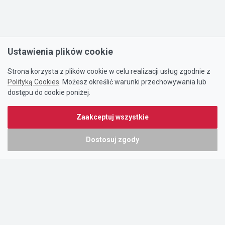
Ustawienia plików cookie
Strona korzysta z plików cookie w celu realizacji usług zgodnie z
Polityką Cookies
. Możesz określić warunki przechowywania lub
dostępu do cookie poniżej.
Zaakceptuj wszystkie
Dostosuj zgody
Portal oferty-biznesowe.pl prowadzony jest przez:
DTK&W Zespół Ogłoszeniowy Sp. z o.o.
ul. Adama Mickiewicza 37/58
01-625 Warszawa
NIP 7221628723