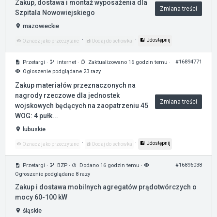
Zakup, dostawa i montaż wyposażenia dla
Zmiana treści
Szpitala Nowowiejskiego
mazowieckie
·
·
Udostępnij
Oznacz jako przeczytane
Dodaj do schowka
#16894771
Przetargi
·
internet
·
Zaktualizowano 16 godzin temu
·
Ogłoszenie podglądane 23 razy
Zakup materiałów przeznaczonych na
nagrody rzeczowe dla jednostek
Zmiana treści
wojskowych będących na zaopatrzeniu 45
WOG: 4 pułk...
lubuskie
·
·
Udostępnij
Oznacz jako przeczytane
Dodaj do schowka
#16896038
Przetargi
·
BZP
·
Dodano 16 godzin temu
·
Ogłoszenie podglądane 8 razy
Zakup i dostawa mobilnych agregatów prądotwórczych o
mocy 60-100 kW
śląskie