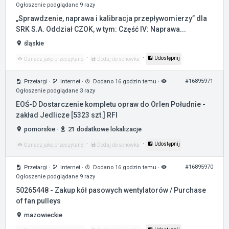
Ogłoszenie podglądane 9 razy
„Sprawdzenie, naprawa i kalibracja przepływomierzy” dla
SRK S.A. Oddział CZOK, w tym: Część IV: Naprawa...
śląskie
·
·
Udostępnij
Oznacz jako przeczytane
Dodaj do schowka
#16895971
Przetargi
·
internet
·
Dodano 16 godzin temu
·
Ogłoszenie podglądane 3 razy
EOŚ-D Dostarczenie kompletu opraw do Orlen Południe -
zakład Jedlicze [5323 szt.] RFI
pomorskie
·
21 dodatkowe lokalizacje
·
·
Udostępnij
Oznacz jako przeczytane
Dodaj do schowka
#16895970
Przetargi
·
internet
·
Dodano 16 godzin temu
·
Ogłoszenie podglądane 9 razy
50265448 - Zakup kół pasowych wentylatorów / Purchase
of fan pulleys
mazowieckie