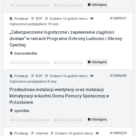
·
·
Udostępnij
Oznacz jako przeczytane
Dodaj do schowka
#16896037
Przetargi
·
BZP
·
Dodano 16 godzin temu
·
Ogłoszenie podglądane 19 razy
„Zabezpieczenie logistyczne i zapewnienie ciągłości
dostaw” w ramach Programu Ochrony Ludności i Obrony
Cywilnej
mazowieckie
·
·
Udostępnij
Oznacz jako przeczytane
Dodaj do schowka
#16896035
Przetargi
·
BZP
·
Dodano 16 godzin temu
·
Ogłoszenie podglądane 8 razy
Przebudowa instalacji wentylacji oraz instalacji
klimatyzacji w kuchni Domu Pomocy Społecznej w
Prószkowie
opolskie
·
·
Udostępnij
Oznacz jako przeczytane
Dodaj do schowka
#16896029
Przetargi
·
internet
·
Dodano 16 godzin temu
·