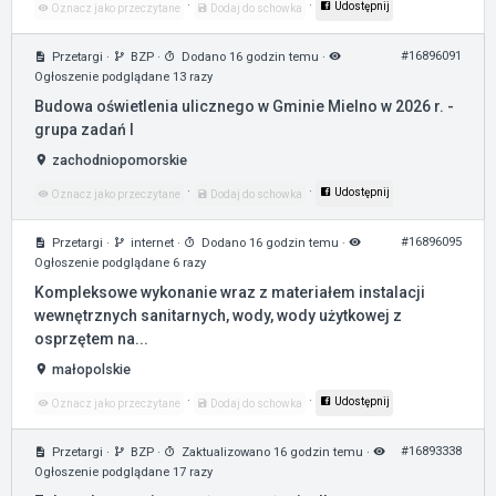
·
·
Udostępnij
Oznacz jako przeczytane
Dodaj do schowka
#16896091
Przetargi
·
BZP
·
Dodano 16 godzin temu
·
Ogłoszenie podglądane 13 razy
Budowa oświetlenia ulicznego w Gminie Mielno w 2026 r. -
grupa zadań I
zachodniopomorskie
·
·
Udostępnij
Oznacz jako przeczytane
Dodaj do schowka
#16896095
Przetargi
·
internet
·
Dodano 16 godzin temu
·
Ogłoszenie podglądane 6 razy
Kompleksowe wykonanie wraz z materiałem instalacji
wewnętrznych sanitarnych, wody, wody użytkowej z
osprzętem na...
małopolskie
·
·
Udostępnij
Oznacz jako przeczytane
Dodaj do schowka
#16893338
Przetargi
·
BZP
·
Zaktualizowano 16 godzin temu
·
Ogłoszenie podglądane 17 razy