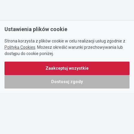
Ustawienia plików cookie
Strona korzysta z plików cookie w celu realizacji usług zgodnie z
Polityką Cookies
. Możesz określić warunki przechowywania lub
dostępu do cookie poniżej.
Zaakceptuj wszystkie
Dostosuj zgody
Portal oferty-biznesowe.pl prowadzony jest przez:
DTK&W Zespół Ogłoszeniowy Sp. z o.o.
ul. Adama Mickiewicza 37/58
01-625 Warszawa
NIP 7221628723