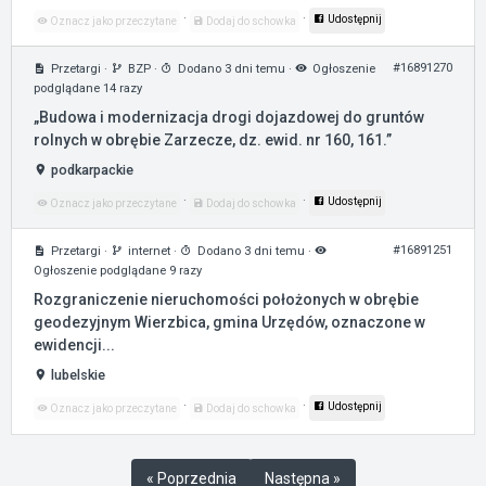
·
·
Udostępnij
Oznacz jako przeczytane
Dodaj do schowka
#16891270
Przetargi
·
BZP
·
Dodano 3 dni temu
·
Ogłoszenie
podglądane 14 razy
„Budowa i modernizacja drogi dojazdowej do gruntów
rolnych w obrębie Zarzecze, dz. ewid. nr 160, 161.”
podkarpackie
·
·
Udostępnij
Oznacz jako przeczytane
Dodaj do schowka
#16891251
Przetargi
·
internet
·
Dodano 3 dni temu
·
Ogłoszenie podglądane 9 razy
Rozgraniczenie nieruchomości położonych w obrębie
geodezyjnym Wierzbica, gmina Urzędów, oznaczone w
ewidencji...
lubelskie
·
·
Udostępnij
Oznacz jako przeczytane
Dodaj do schowka
« Poprzednia
Następna »