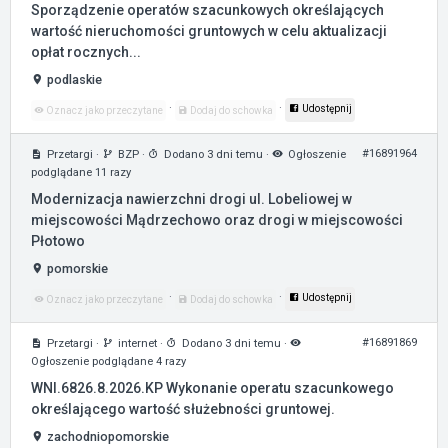
Sporządzenie operatów szacunkowych określających
wartość nieruchomości gruntowych w celu aktualizacji
opłat rocznych...
podlaskie
·
·
Udostępnij
Oznacz jako przeczytane
Dodaj do schowka
#16891964
Przetargi
·
BZP
·
Dodano 3 dni temu
·
Ogłoszenie
podglądane 11 razy
Modernizacja nawierzchni drogi ul. Lobeliowej w
miejscowości Mądrzechowo oraz drogi w miejscowości
Płotowo
pomorskie
·
·
Udostępnij
Oznacz jako przeczytane
Dodaj do schowka
#16891869
Przetargi
·
internet
·
Dodano 3 dni temu
·
Ogłoszenie podglądane 4 razy
WNI.6826.8.2026.KP Wykonanie operatu szacunkowego
określającego wartość służebności gruntowej.
zachodniopomorskie