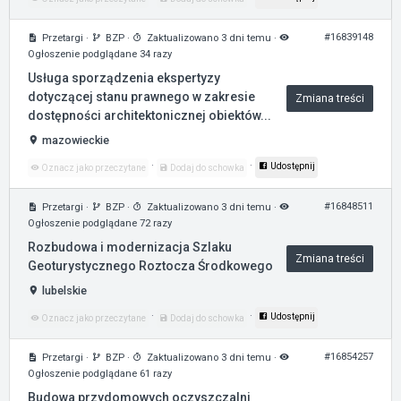
#16839148
Przetargi
·
BZP
·
Zaktualizowano 3 dni temu
·
Ogłoszenie podglądane 34 razy
Usługa sporządzenia ekspertyzy
dotyczącej stanu prawnego w zakresie
Zmiana treści
dostępności architektonicznej obiektów...
mazowieckie
·
·
Udostępnij
Oznacz jako przeczytane
Dodaj do schowka
#16848511
Przetargi
·
BZP
·
Zaktualizowano 3 dni temu
·
Ogłoszenie podglądane 72 razy
Rozbudowa i modernizacja Szlaku
Zmiana treści
Geoturystycznego Roztocza Środkowego
lubelskie
·
·
Udostępnij
Oznacz jako przeczytane
Dodaj do schowka
#16854257
Przetargi
·
BZP
·
Zaktualizowano 3 dni temu
·
Ogłoszenie podglądane 61 razy
Budowa przydomowych oczyszczalni