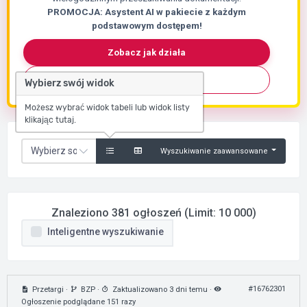
PROMOCJA: Asystent AI w pakiecie z każdym
podstawowym dostępem!
Zobacz jak działa
Skontaktuj się
Wybierz swój widok
Możesz wybrać widok tabeli lub widok listy
klikając tutaj.
Wyszukiwanie zaawansowane
Znaleziono 381 ogłoszeń (Limit: 10 000)
Inteligentne wyszukiwanie
#16762301
Przetargi
·
BZP
·
Zaktualizowano 3 dni temu
·
Ogłoszenie podglądane 151 razy