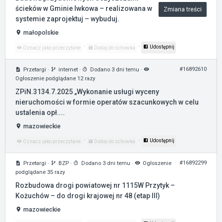
ścieków w Gminie Iwkowa – realizowana w
Zmiana treści
systemie zaprojektuj – wybuduj.
małopolskie
·
·
Udostępnij
Oznacz jako przeczytane
Dodaj do schowka
#16892610
Przetargi
·
internet
·
Dodano 3 dni temu
·
Ogłoszenie podglądane 12 razy
ZPiN.3134.7.2025 „Wykonanie usługi wyceny
nieruchomości w formie operatów szacunkowych w celu
ustalenia opł....
mazowieckie
·
·
Udostępnij
Oznacz jako przeczytane
Dodaj do schowka
#16892299
Przetargi
·
BZP
·
Dodano 3 dni temu
·
Ogłoszenie
podglądane 35 razy
Rozbudowa drogi powiatowej nr 1115W Przytyk –
Kożuchów – do drogi krajowej nr 48 (etap III)
mazowieckie