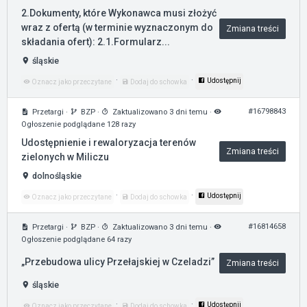
2.Dokumenty, które Wykonawca musi złożyć
wraz z ofertą (w terminie wyznaczonym do
Zmiana treści
składania ofert): 2.1.Formularz...
śląskie
·
·
Udostępnij
Oznacz jako przeczytane
Dodaj do schowka
#16798843
Przetargi
·
BZP
·
Zaktualizowano 3 dni temu
·
Ogłoszenie podglądane 128 razy
Udostępnienie i rewaloryzacja terenów
Zmiana treści
zielonych w Miliczu
dolnośląskie
·
·
Udostępnij
Oznacz jako przeczytane
Dodaj do schowka
#16814658
Przetargi
·
BZP
·
Zaktualizowano 3 dni temu
·
Ogłoszenie podglądane 64 razy
„Przebudowa ulicy Przełajskiej w Czeladzi”
Zmiana treści
śląskie
·
·
Udostępnij
Oznacz jako przeczytane
Dodaj do schowka