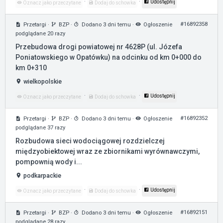
·
·
Udostępnij
Oznacz jako przeczytane
Dodaj do schowka
#16892358
Przetargi
·
BZP
·
Dodano 3 dni temu
·
Ogłoszenie
podglądane 20 razy
Przebudowa drogi powiatowej nr 4628P (ul. Józefa
Poniatowskiego w Opatówku) na odcinku od km 0+000 do
km 0+310
wielkopolskie
·
·
Udostępnij
Oznacz jako przeczytane
Dodaj do schowka
#16892352
Przetargi
·
BZP
·
Dodano 3 dni temu
·
Ogłoszenie
podglądane 37 razy
Rozbudowa sieci wodociągowej rozdzielczej
międzyobiektowej wraz ze zbiornikami wyrównawczymi,
pompownią wody i...
podkarpackie
·
·
Udostępnij
Oznacz jako przeczytane
Dodaj do schowka
#16892151
Przetargi
·
BZP
·
Dodano 3 dni temu
·
Ogłoszenie
podglądane 28 razy