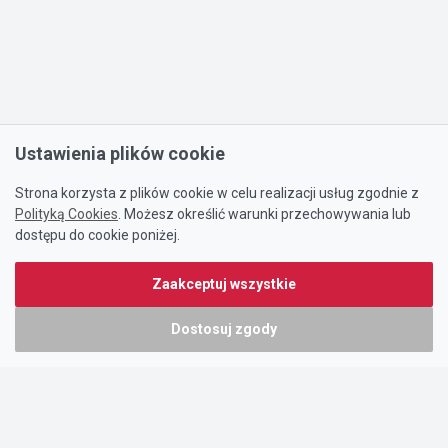
Ustawienia plików cookie
Strona korzysta z plików cookie w celu realizacji usług zgodnie z
Polityką Cookies
. Możesz określić warunki przechowywania lub
dostępu do cookie poniżej.
Zaakceptuj wszystkie
Dostosuj zgody
Portal oferty-biznesowe.pl prowadzony jest przez:
DTK&W Zespół Ogłoszeniowy Sp. z o.o.
ul. Adama Mickiewicza 37/58
01-625 Warszawa