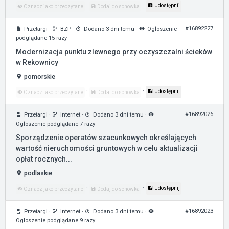
·
·
Udostępnij
Oznacz jako przeczytane
Dodaj do schowka
#16892227
Przetargi
·
BZP
·
Dodano 3 dni temu
·
Ogłoszenie
podglądane 15 razy
Modernizacja punktu zlewnego przy oczyszczalni ścieków
w Rekownicy
pomorskie
·
·
Udostępnij
Oznacz jako przeczytane
Dodaj do schowka
#16892026
Przetargi
·
internet
·
Dodano 3 dni temu
·
Ogłoszenie podglądane 7 razy
Sporządzenie operatów szacunkowych określających
wartość nieruchomości gruntowych w celu aktualizacji
opłat rocznych...
podlaskie
·
·
Udostępnij
Oznacz jako przeczytane
Dodaj do schowka
#16892023
Przetargi
·
internet
·
Dodano 3 dni temu
·
Ogłoszenie podglądane 9 razy