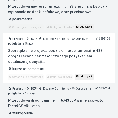
Przebudowa nawierzchni jezdni ul. 23 Sierpnia w Dębicy -
wykonanie nakładki asfaltowej oraz przebudowa ul....
podkarpackie
·
·
Udostępnij
Oznacz jako przeczytane
Dodaj do schowka
#16892156
Przetargi
·
BZP
·
Dodano 3 dni temu
·
Ogłoszenie
podglądane 5 razy
Sporządzenie projektu podziału nieruchomości nr 438,
obręb Ciechocinek, zakończonego pozyskaniem
ostatecznej decyzji...
kujawsko-pomorskie
·
·
Udostępnij
Oznacz jako przeczytane
Dodaj do schowka
#16892234
Przetargi
·
BZP
·
Dodano 3 dni temu
·
Ogłoszenie
podglądane 18 razy
Przebudowa drogi gminnej nr 674350P w miejscowości
Piątek Wielki- etap I
wielkopolskie