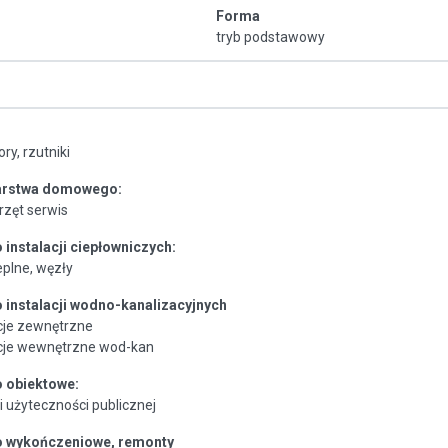
Forma
tryb podstawowy
ory, rzutniki
arstwa domowego:
rzęt serwis
instalacji ciepłowniczych:
ieplne, węzły
instalacji wodno-kanalizacyjnych
acje zewnętrzne
acje wewnętrzne wod-kan
 obiektowe:
 użyteczności publicznej
 wykończeniowe, remonty