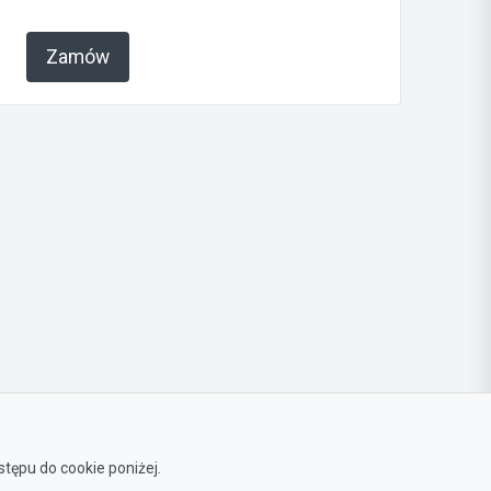
Zamów
Zaoszczędź czas!
tępu do cookie poniżej.
Nie chcesz przedzierać się przez