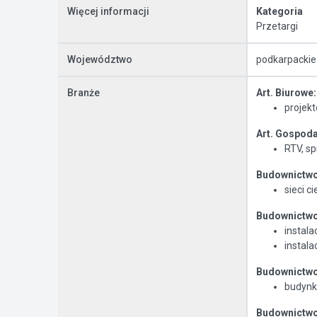
Więcej informacji
Kategoria
Przetargi
Województwo
podkarpackie
Branże
Art. Biurowe:
projekt
Art. Gospod
RTV, sp
Budownictwo 
sieci c
Budownictwo 
instal
instal
Budownictwo
budynki
Budownictwo