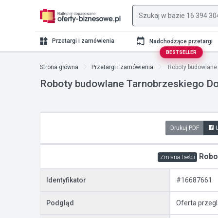
Przetargi i zamówienia
Nadchodzące przetargi
BESTSELLER
Strona główna
Przetargi i zamówienia
Roboty budowlane 
Roboty budowlane Tarnobrzeskiego Do
Drukuj PDF
Robot
Zmiana treści
Identyfikator
#16687661
Podgląd
Oferta przeg