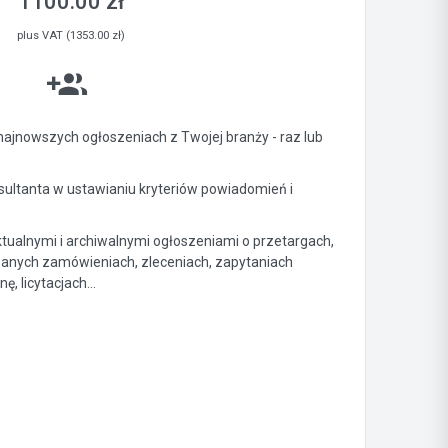
1100.00 zł
plus VAT (1353.00 zł)
ajnowszych ogłoszeniach z Twojej branży - raz lub
ltanta w ustawianiu kryteriów powiadomień i
ktualnymi i archiwalnymi ogłoszeniami o przetargach,
anych zamówieniach, zleceniach, zapytaniach
, licytacjach...