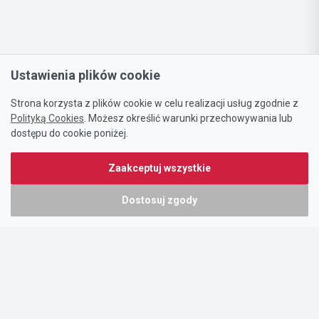
Ustawienia plików cookie
Strona korzysta z plików cookie w celu realizacji usług zgodnie z
Polityką Cookies
. Możesz określić warunki przechowywania lub
dostępu do cookie poniżej.
Zaakceptuj wszystkie
Dostosuj zgody
Portal oferty-biznesowe.pl prowadzony jest przez:
DTK&W Zespół Ogłoszeniowy Sp. z o.o.
ul. Adama Mickiewicza 37/58
01-625 Warszawa
NIP 7221628723