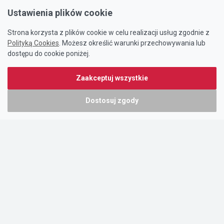
Ustawienia plików cookie
Strona korzysta z plików cookie w celu realizacji usług zgodnie z
Polityką Cookies
. Możesz określić warunki przechowywania lub
dostępu do cookie poniżej.
Zaakceptuj wszystkie
Dostosuj zgody
Portal oferty-biznesowe.pl prowadzony jest przez:
DTK&W Zespół Ogłoszeniowy Sp. z o.o.
ul. Adama Mickiewicza 37/58
01-625 Warszawa
NIP 7221628723
O nas