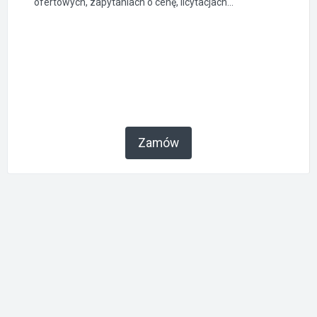
ofertowych, zapytaniach o cenę, licytacjach...
Zamów