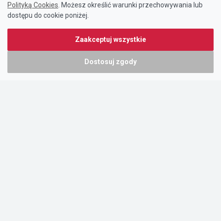
Polityką Cookies
. Możesz określić warunki przechowywania lub
dostępu do cookie poniżej.
Zaakceptuj wszystkie
Dostosuj zgody
Portal oferty-biznesowe.pl prowadzony jest przez:
DTK&W Zespół Ogłoszeniowy Sp. z o.o.
ul. Adama Mickiewicza 37/58
01-625 Warszawa
NIP 7221628723
O nas
Cennik
Pomoc