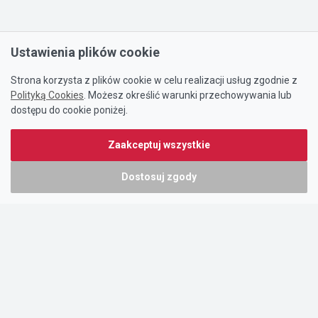
Ustawienia plików cookie
Strona korzysta z plików cookie w celu realizacji usług zgodnie z
Polityką Cookies
. Możesz określić warunki przechowywania lub
dostępu do cookie poniżej.
Zaakceptuj wszystkie
Dostosuj zgody
Portal oferty-biznesowe.pl prowadzony jest przez:
DTK&W Zespół Ogłoszeniowy Sp. z o.o.
ul. Adama Mickiewicza 37/58
01-625 Warszawa
NIP 7221628723