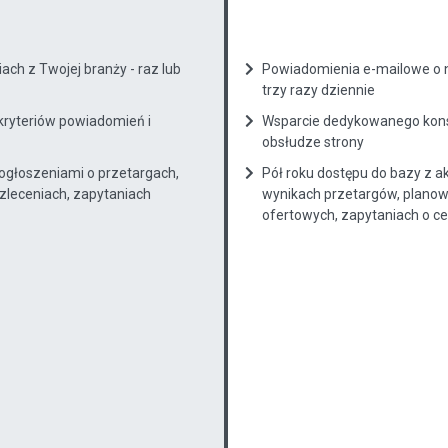
ch z Twojej branży - raz lub
Powiadomienia e-mailowe o n
trzy razy dziennie
kryteriów powiadomień i
Wsparcie dedykowanego konsu
obsłudze strony
 ogłoszeniami o przetargach,
Pół roku dostępu do bazy z a
zleceniach, zapytaniach
wynikach przetargów, planow
ofertowych, zapytaniach o cenę