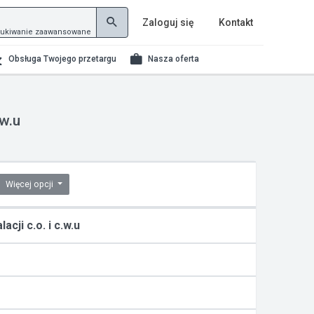
Zaloguj się
Kontakt
ukiwanie zaawansowane
Obsługa Twojego przetargu
Nasza oferta
.w.u
Więcej opcji
cji c.o. i c.w.u