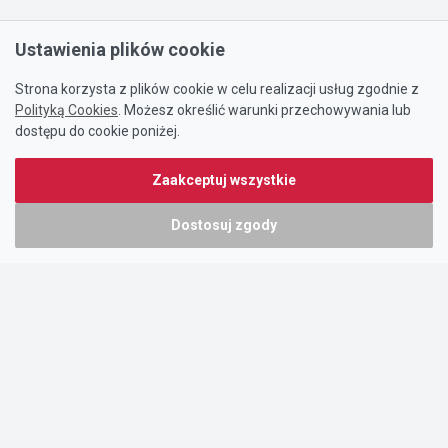
Ustawienia plików cookie
Strona korzysta z plików cookie w celu realizacji usług zgodnie z
Polityką Cookies
. Możesz określić warunki przechowywania lub
dostępu do cookie poniżej.
Zaakceptuj wszystkie
Dostosuj zgody
Portal oferty-biznesowe.pl prowadzony jest przez:
DTK&W Zespół Ogłoszeniowy Sp. z o.o.
ul. Adama Mickiewicza 37/58
01-625 Warszawa
NIP 7221628723