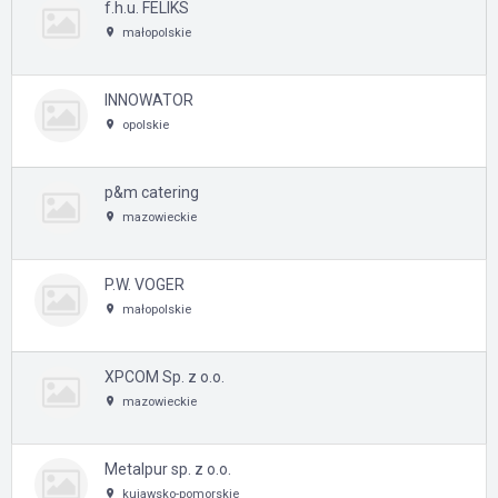
f.h.u. FELIKS
małopolskie
INNOWATOR
opolskie
p&m catering
mazowieckie
P.W. VOGER
małopolskie
XPCOM Sp. z o.o.
mazowieckie
Metalpur sp. z o.o.
kujawsko-pomorskie