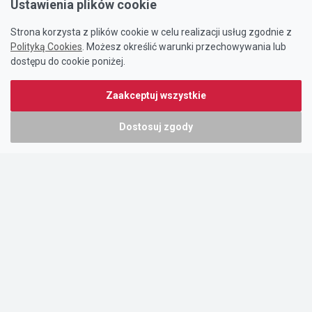
Ustawienia plików cookie
Strona korzysta z plików cookie w celu realizacji usług zgodnie z
Polityką Cookies
. Możesz określić warunki przechowywania lub
dostępu do cookie poniżej.
Zaakceptuj wszystkie
Dostosuj zgody
Portal oferty-biznesowe.pl prowadzony jest przez:
DTK&W Zespół Ogłoszeniowy Sp. z o.o.
ul. Adama Mickiewicza 37/58
01-625 Warszawa
NIP 7221628723
O nas