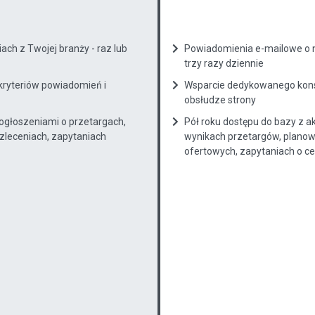
ch z Twojej branży - raz lub
Powiadomienia e-mailowe o n
trzy razy dziennie
kryteriów powiadomień i
Wsparcie dedykowanego konsu
obsłudze strony
 ogłoszeniami o przetargach,
Pół roku dostępu do bazy z a
zleceniach, zapytaniach
wynikach przetargów, planow
ofertowych, zapytaniach o cenę