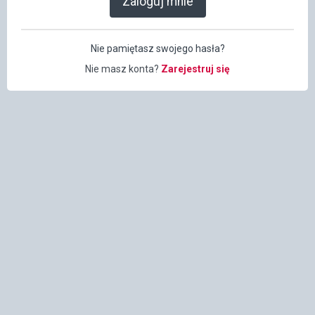
Zaloguj mnie
Nie pamiętasz swojego hasła?
Nie masz konta?
Zarejestruj się