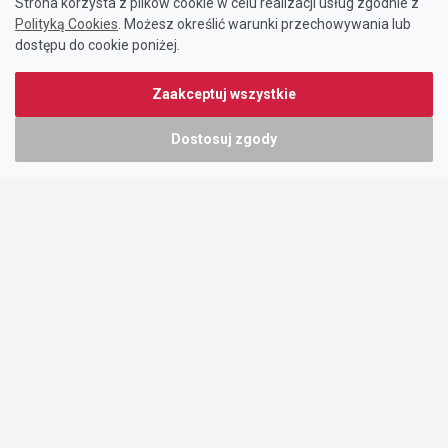
Strona korzysta z plików cookie w celu realizacji usług zgodnie z
Polityką Cookies
. Możesz określić warunki przechowywania lub
dostępu do cookie poniżej.
Zaakceptuj wszystkie
Dostosuj zgody
Portal oferty-biznesowe.pl prowadzony jest przez:
DTK&W Zespół Ogłoszeniowy Sp. z o.o.
ul. Adama Mickiewicza 37/58
01-625 Warszawa
NIP 7221628723
O nas
Cennik
Pomoc