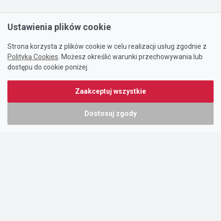
Ustawienia plików cookie
Strona korzysta z plików cookie w celu realizacji usług zgodnie z
Polityką Cookies
. Możesz określić warunki przechowywania lub
dostępu do cookie poniżej.
Zaakceptuj wszystkie
Dostosuj zgody
Portal oferty-biznesowe.pl prowadzony jest przez:
DTK&W Zespół Ogłoszeniowy Sp. z o.o.
ul. Adama Mickiewicza 37/58
01-625 Warszawa
NIP 7221628723