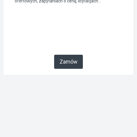
ofertowych, zapytaniach o cenę, licytacjach...
Zamów