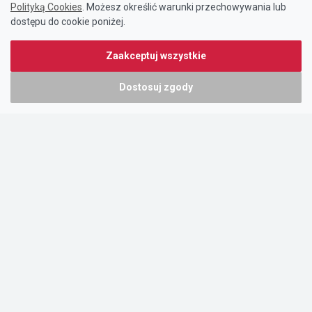
Polityką Cookies
. Możesz określić warunki przechowywania lub
dostępu do cookie poniżej.
Zaakceptuj wszystkie
Dostosuj zgody
Portal oferty-biznesowe.pl prowadzony jest przez:
DTK&W Zespół Ogłoszeniowy Sp. z o.o.
ul. Adama Mickiewicza 37/58
01-625 Warszawa
NIP 7221628723
O nas
Cennik
Pomoc