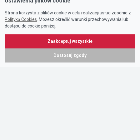
Ustawienia plików cookie
Strona korzysta z plików cookie w celu realizacji usług zgodnie z
Polityką Cookies
. Możesz określić warunki przechowywania lub
dostępu do cookie poniżej.
Zaakceptuj wszystkie
Dostosuj zgody
Portal oferty-biznesowe.pl prowadzony jest przez:
DTK&W Zespół Ogłoszeniowy Sp. z o.o.
ul. Adama Mickiewicza 37/58
01-625 Warszawa
NIP 7221628723
O nas
Cennik