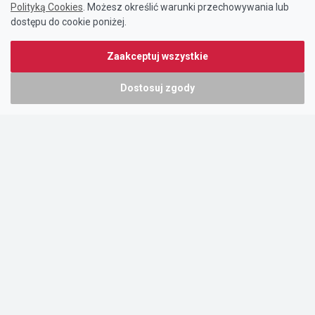
Polityką Cookies
. Możesz określić warunki przechowywania lub
dostępu do cookie poniżej.
Zaakceptuj wszystkie
Dostosuj zgody
Portal oferty-biznesowe.pl prowadzony jest przez:
DTK&W Zespół Ogłoszeniowy Sp. z o.o.
ul. Adama Mickiewicza 37/58
01-625 Warszawa
NIP 7221628723
O nas
Cennik
Pomoc