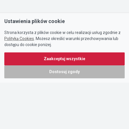
Ustawienia plików cookie
Strona korzysta z plików cookie w celu realizacji usług zgodnie z
Polityką Cookies
. Możesz określić warunki przechowywania lub
dostępu do cookie poniżej.
Zaakceptuj wszystkie
Dostosuj zgody
Portal oferty-biznesowe.pl prowadzony jest przez:
DTK&W Zespół Ogłoszeniowy Sp. z o.o.
ul. Adama Mickiewicza 37/58
01-625 Warszawa
NIP 7221628723