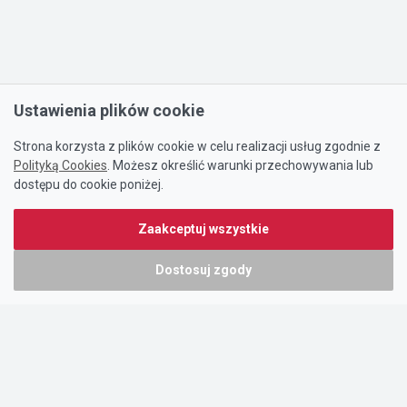
Ustawienia plików cookie
Strona korzysta z plików cookie w celu realizacji usług zgodnie z
Polityką Cookies
. Możesz określić warunki przechowywania lub
dostępu do cookie poniżej.
Zaakceptuj wszystkie
Dostosuj zgody
Portal oferty-biznesowe.pl prowadzony jest przez:
DTK&W Zespół Ogłoszeniowy Sp. z o.o.
ul. Adama Mickiewicza 37/58
01-625 Warszawa
NIP 7221628723