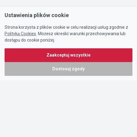
Ustawienia plików cookie
Strona korzysta z plików cookie w celu realizacji usług zgodnie z
Polityką Cookies
. Możesz określić warunki przechowywania lub
dostępu do cookie poniżej.
Zaakceptuj wszystkie
Dostosuj zgody
Portal oferty-biznesowe.pl prowadzony jest przez:
DTK&W Zespół Ogłoszeniowy Sp. z o.o.
ul. Adama Mickiewicza 37/58
01-625 Warszawa
NIP 7221628723