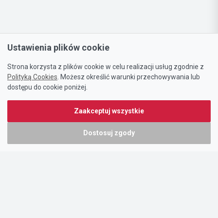
Ustawienia plików cookie
Strona korzysta z plików cookie w celu realizacji usług zgodnie z
Polityką Cookies
. Możesz określić warunki przechowywania lub
dostępu do cookie poniżej.
Zaakceptuj wszystkie
Dostosuj zgody
Portal oferty-biznesowe.pl prowadzony jest przez:
DTK&W Zespół Ogłoszeniowy Sp. z o.o.
ul. Adama Mickiewicza 37/58
01-625 Warszawa
NIP 7221628723