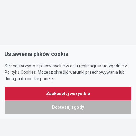
Ustawienia plików cookie
Strona korzysta z plików cookie w celu realizacji usług zgodnie z
Polityką Cookies
. Możesz określić warunki przechowywania lub
dostępu do cookie poniżej.
Zaakceptuj wszystkie
Dostosuj zgody
Portal oferty-biznesowe.pl prowadzony jest przez:
DTK&W Zespół Ogłoszeniowy Sp. z o.o.
ul. Adama Mickiewicza 37/58