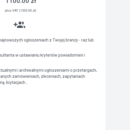
1100.00 zł
plus VAT (1353.00 zł)
ajnowszych ogłoszeniach z Twojej branży - raz lub
ltanta w ustawianiu kryteriów powiadomień i
ktualnymi i archiwalnymi ogłoszeniami o przetargach,
anych zamówieniach, zleceniach, zapytaniach
, licytacjach...