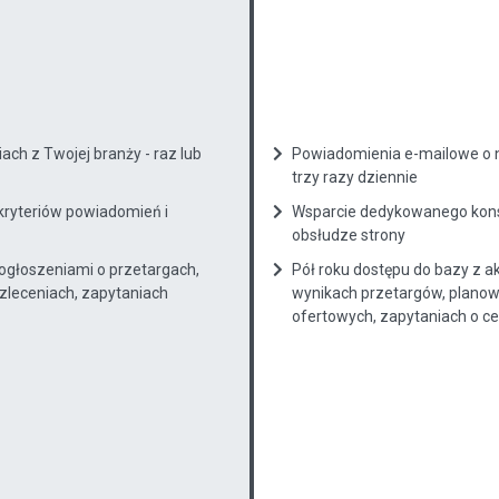
ch z Twojej branży - raz lub
Powiadomienia e-mailowe o n
trzy razy dziennie
kryteriów powiadomień i
Wsparcie dedykowanego konsu
obsłudze strony
 ogłoszeniami o przetargach,
Pół roku dostępu do bazy z a
zleceniach, zapytaniach
wynikach przetargów, planow
ofertowych, zapytaniach o cenę