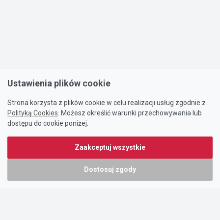
Ustawienia plików cookie
Strona korzysta z plików cookie w celu realizacji usług zgodnie z
Polityką Cookies
. Możesz określić warunki przechowywania lub
dostępu do cookie poniżej.
Zaakceptuj wszystkie
Dostosuj zgody
Portal oferty-biznesowe.pl prowadzony jest przez:
DTK&W Zespół Ogłoszeniowy Sp. z o.o.
ul. Adama Mickiewicza 37/58