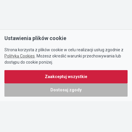
Ustawienia plików cookie
Strona korzysta z plików cookie w celu realizacji usług zgodnie z
Polityką Cookies
. Możesz określić warunki przechowywania lub
dostępu do cookie poniżej.
Zaakceptuj wszystkie
Dostosuj zgody
Portal oferty-biznesowe.pl prowadzony jest przez:
DTK&W Zespół Ogłoszeniowy Sp. z o.o.
ul. Adama Mickiewicza 37/58
01-625 Warszawa
NIP 7221628723