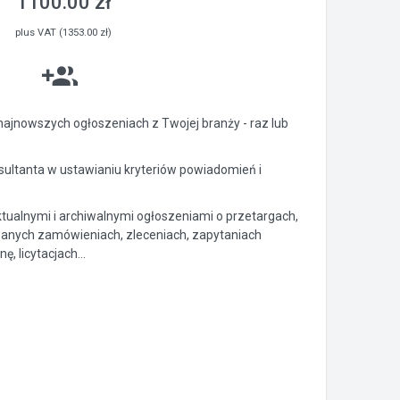
1100.00 zł
plus VAT (1353.00 zł)
ajnowszych ogłoszeniach z Twojej branży - raz lub
ltanta w ustawianiu kryteriów powiadomień i
ktualnymi i archiwalnymi ogłoszeniami o przetargach,
anych zamówieniach, zleceniach, zapytaniach
, licytacjach...