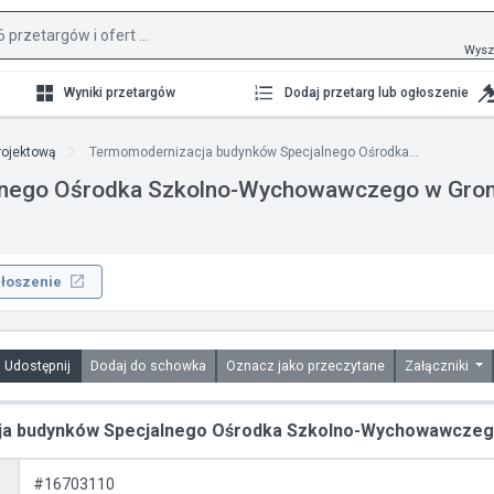
Wysz
Wyniki przetargów
Dodaj przetarg lub ogłoszenie
rojektową
Termomodernizacja budynków Specjalnego Ośrodka...
lnego Ośrodka Szkolno-Wychowawczego w Gro
łoszenie
Udostępnij
Dodaj do schowka
Oznacz jako przeczytane
Załączniki
a budynków Specjalnego Ośrodka Szkolno-Wychowawczeg
#16703110