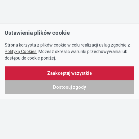
Ustawienia plików cookie
Strona korzysta z plików cookie w celu realizacji usług zgodnie z
Polityką Cookies
. Możesz określić warunki przechowywania lub
dostępu do cookie poniżej.
Zaakceptuj wszystkie
Dostosuj zgody
Portal oferty-biznesowe.pl prowadzony jest przez:
DTK&W Zespół Ogłoszeniowy Sp. z o.o.
ul. Adama Mickiewicza 37/58
01-625 Warszawa
NIP 7221628723