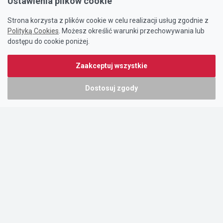
Ustawienia plików cookie
Strona korzysta z plików cookie w celu realizacji usług zgodnie z
Polityką Cookies
. Możesz określić warunki przechowywania lub
dostępu do cookie poniżej.
Zaakceptuj wszystkie
Dostosuj zgody
Portal oferty-biznesowe.pl prowadzony jest przez:
DTK&W Zespół Ogłoszeniowy Sp. z o.o.
ul. Adama Mickiewicza 37/58
01-625 Warszawa
NIP 7221628723
O nas
Cennik