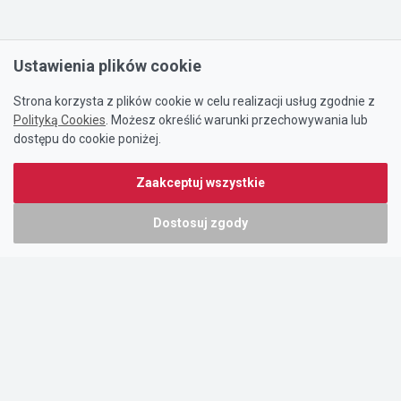
Ustawienia plików cookie
Strona korzysta z plików cookie w celu realizacji usług zgodnie z
Polityką Cookies
. Możesz określić warunki przechowywania lub
dostępu do cookie poniżej.
Zaakceptuj wszystkie
Dostosuj zgody
Portal oferty-biznesowe.pl prowadzony jest przez:
DTK&W Zespół Ogłoszeniowy Sp. z o.o.
ul. Adama Mickiewicza 37/58
01-625 Warszawa
NIP 7221628723