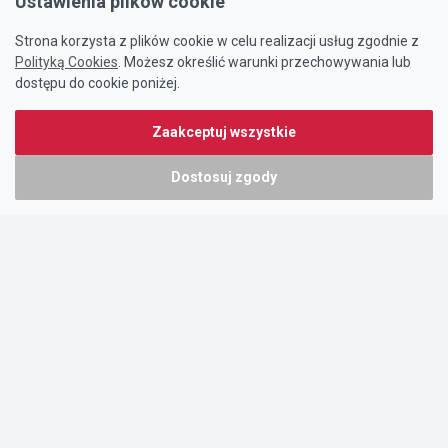
Ustawienia plików cookie
Strona korzysta z plików cookie w celu realizacji usług zgodnie z
Polityką Cookies
. Możesz określić warunki przechowywania lub
dostępu do cookie poniżej.
Zaakceptuj wszystkie
Dostosuj zgody
Portal oferty-biznesowe.pl prowadzony jest przez:
DTK&W Zespół Ogłoszeniowy Sp. z o.o.
ul. Adama Mickiewicza 37/58
01-625 Warszawa
NIP 7221628723
O nas
Cennik