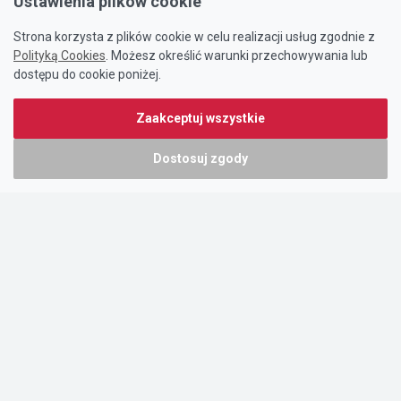
Ustawienia plików cookie
Strona korzysta z plików cookie w celu realizacji usług zgodnie z
Polityką Cookies
. Możesz określić warunki przechowywania lub
dostępu do cookie poniżej.
Zaakceptuj wszystkie
Dostosuj zgody
Portal oferty-biznesowe.pl prowadzony jest przez:
DTK&W Zespół Ogłoszeniowy Sp. z o.o.
ul. Adama Mickiewicza 37/58
01-625 Warszawa
NIP 7221628723
O nas
Cennik