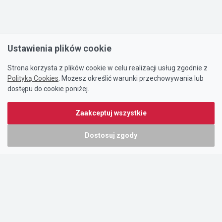
Ustawienia plików cookie
Strona korzysta z plików cookie w celu realizacji usług zgodnie z
Polityką Cookies
. Możesz określić warunki przechowywania lub
dostępu do cookie poniżej.
Zaakceptuj wszystkie
Dostosuj zgody
Portal oferty-biznesowe.pl prowadzony jest przez:
DTK&W Zespół Ogłoszeniowy Sp. z o.o.
ul. Adama Mickiewicza 37/58
01-625 Warszawa
NIP 7221628723