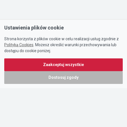
Ustawienia plików cookie
Strona korzysta z plików cookie w celu realizacji usług zgodnie z
Polityką Cookies
. Możesz określić warunki przechowywania lub
dostępu do cookie poniżej.
Zaakceptuj wszystkie
Dostosuj zgody
Portal oferty-biznesowe.pl prowadzony jest przez:
DTK&W Zespół Ogłoszeniowy Sp. z o.o.
ul. Adama Mickiewicza 37/58
01-625 Warszawa
NIP 7221628723