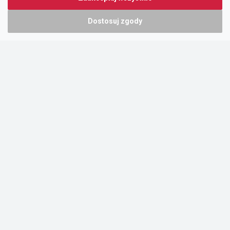
Dostosuj zgody
Portal oferty-biznesowe.pl prowadzony jest przez:
DTK&W Zespół Ogłoszeniowy Sp. z o.o.
ul. Adama Mickiewicza 37/58
01-625 Warszawa
NIP 7221628723
O nas
Cennik
Pomoc
Kontakt
Regulamin